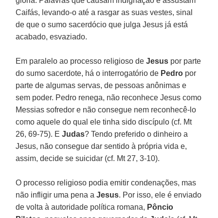
glória. Palavras que causam indignação e assustam
Caifás, levando-o até a rasgar as suas vestes, sinal
de que o sumo sacerdócio que julga Jesus já está
acabado, esvaziado.
Em paralelo ao processo religioso de
Jesus
por parte
do sumo sacerdote, há o interrogatório de
Pedro
por
parte de algumas servas, de pessoas anônimas e
sem poder. Pedro renega, não reconhece Jesus como
Messias sofredor e não consegue nem reconhecê-lo
como aquele do qual ele tinha sido discípulo (cf. Mt
26, 69-75). E
Judas
? Tendo preferido o dinheiro a
Jesus, não consegue dar sentido à própria vida e,
assim, decide se suicidar (cf. Mt 27, 3-10).
O processo religioso podia emitir condenações, mas
não infligir uma pena a
Jesus
. Por isso, ele é enviado
de volta à autoridade política romana,
Pôncio