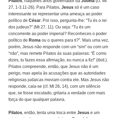
Pilatos
, naqueles anos governador da
Judeia
(cf. Mt
27, 1-3.11-26). Para Pilatos,
Jesus
só é um caso
interessante se representar uma ameaça ao poder
político de
César
. Por isso, pergunta-lhe: “Tu és o rei
dos judeus?” (Mt 27, 11). Ou seja: “Tu és um
concorrente ao poder imperial? Reconheces o poder
político de
Roma
ou o queres para ti?”. Mais uma vez,
porém, Jesus não responde com um “sim” ou com um
“não”, mas remete Pilatos às suas palavras: “É como
dizes, tu fazes essa afirmação, eu nunca a fiz!” (ibid.).
Pilatos compreende, então, que Jesus não é um
perigo, mas apela às acusações que as autoridades
religiosas judaicas moviam contra ele. Mas Jesus não
responde, cala-se (cf. Mt 26, 14), com um silêncio
que, se fosse escutado, gritaria a verdade com mais
força do que qualquer palavra.
Pilatos
, então, tenta uma troca entre
Jesus
e um