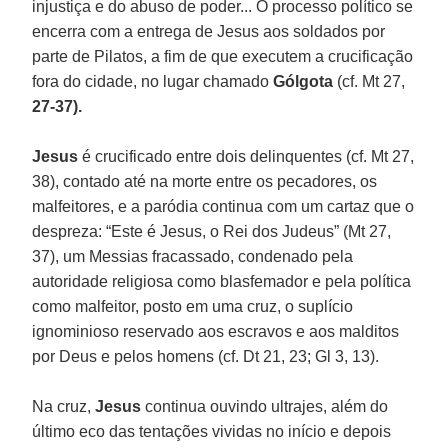
injustiça e do abuso de poder... O processo político se
encerra com a entrega de Jesus aos soldados por
parte de Pilatos, a fim de que executem a crucificação
fora do cidade, no lugar chamado
Gólgota
(cf. Mt 27,
27-37).
Jesus
é crucificado entre dois delinquentes (cf. Mt 27,
38), contado até na morte entre os pecadores, os
malfeitores, e a paródia continua com um cartaz que o
despreza: “Este é Jesus, o Rei dos Judeus” (Mt 27,
37), um Messias fracassado, condenado pela
autoridade religiosa como blasfemador e pela política
como malfeitor, posto em uma cruz, o suplício
ignominioso reservado aos escravos e aos malditos
por Deus e pelos homens (cf. Dt 21, 23; Gl 3, 13).
Na cruz,
Jesus
continua ouvindo ultrajes, além do
último eco das tentações vividas no início e depois