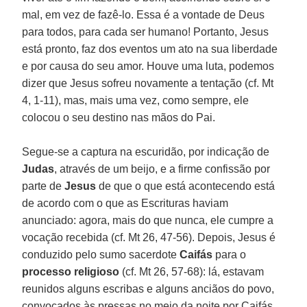
mal, em vez de fazê-lo. Essa é a vontade de Deus
para todos, para cada ser humano! Portanto, Jesus
está pronto, faz dos eventos um ato na sua liberdade
e por causa do seu amor. Houve uma luta, podemos
dizer que Jesus sofreu novamente a tentação (cf. Mt
4, 1-11), mas, mais uma vez, como sempre, ele
colocou o seu destino nas mãos do Pai.
Segue-se a captura na escuridão, por indicação de
Judas
, através de um beijo, e a firme confissão por
parte de
Jesus
de que o que está acontecendo está
de acordo com o que as Escrituras haviam
anunciado: agora, mais do que nunca, ele cumpre a
vocação recebida (cf. Mt 26, 47-56). Depois, Jesus é
conduzido pelo sumo sacerdote
Caifás
para o
processo religioso
(cf. Mt 26, 57-68): lá, estavam
reunidos alguns escribas e alguns anciãos do povo,
convocados às pressas no meio da noite por Caifás.