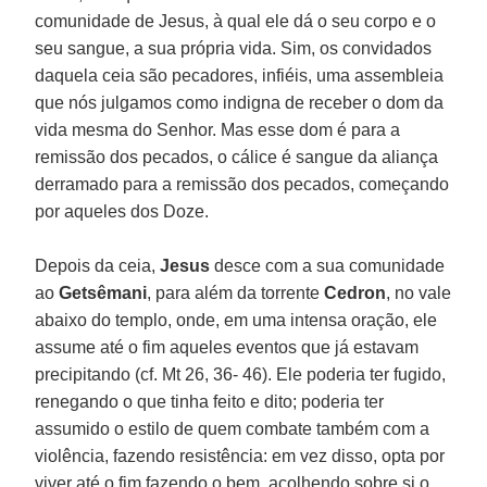
comunidade de Jesus, à qual ele dá o seu corpo e o
seu sangue, a sua própria vida. Sim, os convidados
daquela ceia são pecadores, infiéis, uma assembleia
que nós julgamos como indigna de receber o dom da
vida mesma do Senhor. Mas esse dom é para a
remissão dos pecados, o cálice é sangue da aliança
derramado para a remissão dos pecados, começando
por aqueles dos Doze.
Depois da ceia,
Jesus
desce com a sua comunidade
ao
Getsêmani
, para além da torrente
Cedron
, no vale
abaixo do templo, onde, em uma intensa oração, ele
assume até o fim aqueles eventos que já estavam
precipitando (cf. Mt 26, 36- 46). Ele poderia ter fugido,
renegando o que tinha feito e dito; poderia ter
assumido o estilo de quem combate também com a
violência, fazendo resistência: em vez disso, opta por
viver até o fim fazendo o bem, acolhendo sobre si o