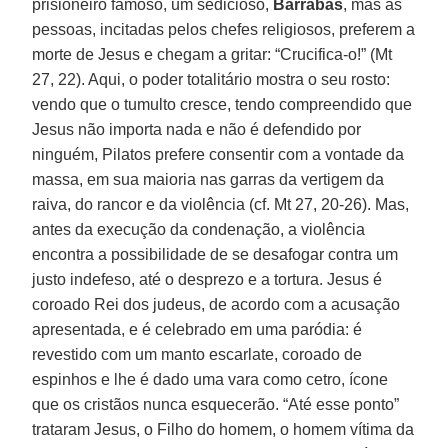
prisioneiro famoso, um sedicioso,
Barrabás
, mas as
pessoas, incitadas pelos chefes religiosos, preferem a
morte de Jesus e chegam a gritar: “Crucifica-o!” (Mt
27, 22). Aqui, o poder totalitário mostra o seu rosto:
vendo que o tumulto cresce, tendo compreendido que
Jesus não importa nada e não é defendido por
ninguém, Pilatos prefere consentir com a vontade da
massa, em sua maioria nas garras da vertigem da
raiva, do rancor e da violência (cf. Mt 27, 20-26). Mas,
antes da execução da condenação, a violência
encontra a possibilidade de se desafogar contra um
justo indefeso, até o desprezo e a tortura. Jesus é
coroado Rei dos judeus, de acordo com a acusação
apresentada, e é celebrado em uma paródia: é
revestido com um manto escarlate, coroado de
espinhos e lhe é dado uma vara como cetro, ícone
que os cristãos nunca esquecerão. “Até esse ponto”
trataram Jesus, o Filho do homem, o homem vítima da