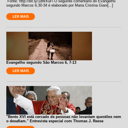
Fonte: http://bit.ly/1dWXuFi O seguinte comentário do Evangelho
segundo Marcos 6,30-34 é elaborado por Maria Cristina Giani[...]
LER MAIS
Evangelho segundo São Marcos 6, 7-13
LER MAIS
"Bento XVI está cercado de pessoas não levantam questões nem
o desafiam." Entrevista especial com Thomas J. Reese