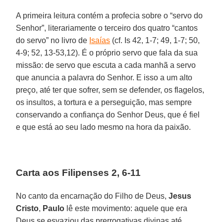
A primeira leitura contém a profecia sobre o “servo do
Senhor”, literariamente o terceiro dos quatro “cantos
do servo” no livro de
Isaías
(cf. Is 42, 1-7; 49, 1-7; 50,
4-9; 52, 13-53,12). É o próprio servo que fala da sua
missão: de servo que escuta a cada manhã a servo
que anuncia a palavra do Senhor. E isso a um alto
preço, até ter que sofrer, sem se defender, os flagelos,
os insultos, a tortura e a perseguição, mas sempre
conservando a confiança do Senhor Deus, que é fiel
e que está ao seu lado mesmo na hora da paixão.
Carta aos Filipenses 2, 6-11
No canto da encarnação do Filho de Deus,
Jesus
Cristo
,
Paulo
lê este movimento: aquele que era
Deus se esvaziou das prerrogativas divinas até