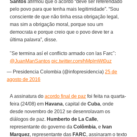
Santos
afirmou que o acordo “deve ser referendado
pelo povo para que tenha mais legitimidade”. “Sou
consciente de que não tinha essa obrigação legal,
mas sim a obrigação moral, porque sou um
democrata e porque creio que o povo deve ter a
última palavra”, disse.
"Se termina así el conflicto armado con las Farc":
@JuanManSantos
pic.twitter.com/hMplmWt0uz
— Presidencia Colombia (@infopresidencia)
25 de
agosto de 2016
A assinatura do
acordo final de paz
foi feita na quarta-
feira (24/08) em
Havana
, capital de
Cuba
, onde
desde novembro de 2012 se desenrolavam os
diálogos de paz.
Humberto de La Calle
,
representante do governo da
Colômbia
, e
Ivan
Marquez
, representante das
FARC
, assinaram o texto