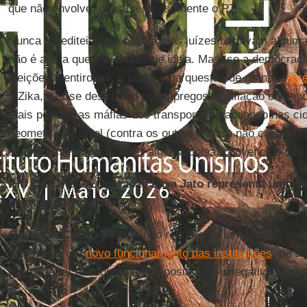
que não envolve, obviamente, somente o PT.
Nunca acreditei que a polícia e os juízes resolvam alguma
não é agora que vou mudar de ideia. Mas, se a democraci
eleições mentirosas, o poder uma questão de grana, o
exé
a Zika, a crise destruindo os empregos, a inflação come
mais pobres, as máfias dos transportes mandando nas ci
geometria variável (contra os outros e claro não contra s
ocupar esse espaço, fazer alguma coisa, convencido que e
IHU On-Line - A Operação Lava Jato representa um ava
institucional ou não?
Giuseppe Cocco –
Em si não representa um avanço, mas
representa um
novo funcionamento das instituições
, de u
que pode ter desdobramentos positivos ou negativos, mas 
si.