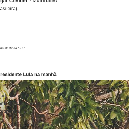
ugar Comum
e
Multitudes.
asileira).
ardo Machado / IHU
presidente Lula na manhã
iado tanto pelo
amento das últimas notícias
oronando.
u se vai “pegar o esquema”