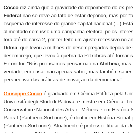
Cocco
diz ainda que a gravidade do depoimento do ex-pr
Federal
não se deve ao fato de estar depondo, mas por “t
esquema de interesse do grande capital nacional (...) Está
alimentado com isso uma campanha eleitoral pelos interes
fora até do caixa 2, por ter feito um ajuste recessivo no 
Dilma
, que levou a milhões de desempregados depois de 
desemprego, que levou à quebra da Petrobras até tornar su
E conclui: “Nós precisamos pensar não na
Aletheia
, mas
verdade, em ousar não apenas saber, mas também saber o
perspectiva das práticas de inovação da democracia".
Giuseppe Cocco
é graduado em Ciência Política pela Univ
Università degli Studi di Padova, é mestre em Ciência, Te
Conservatoire National des Arts et Métiers e em História S
Paris I (Panthéon-Sorbonne), é doutor em História Social p
(Panthéon-Sorbonne). Atualmente é professor titular da U