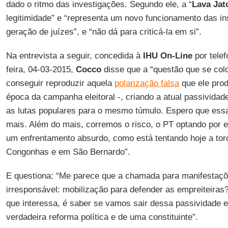
dado o ritmo das investigações. Segundo ele, a “
Lava Jat
legitimidade” e “representa um novo funcionamento das in
geração de juízes”, e “não dá para criticá-la em si”.
Na entrevista a seguir, concedida à
IHU On-Line
por tele
feira, 04-03-2015,
Cocco
disse que a “questão que se col
conseguir reproduzir aquela
polarização falsa
que ele prod
época da campanha eleitoral -, criando a atual passividad
as lutas populares para o mesmo túmulo. Espero que essa
mais. Além do mais, corremos o risco, o PT optando por es
um enfrentamento absurdo, como está tentando hoje a tor
Congonhas e em São Bernardo”.
E questiona: “Me parece que a chamada para manifestaçõ
irresponsável: mobilização para defender as empreiteiras?
que interessa, é saber se vamos sair dessa passividade 
verdadeira reforma política e de uma constituinte”.