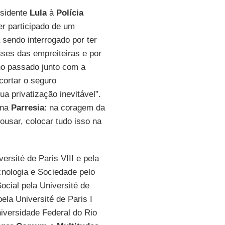
esidente
Lula
à
Polícia
er participado de um
 sendo interrogado por ter
ses das empreiteiras e por
ano passado junto com a
cortar o seguro
a privatização inevitável”.
 na
Parresia
: na coragem da
usar, colocar tudo isso na
ersité de Paris VIII e pela
cnologia e Sociedade pelo
ocial pela Université de
ela Université de Paris I
niversidade Federal do Rio