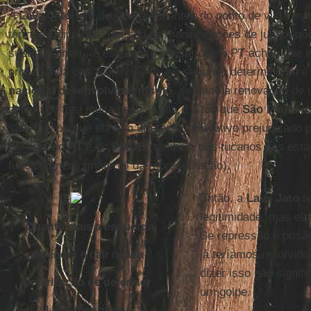
A
Lava Jato
tem dois determinantes do ponto de vista mat
termos judiciários: um são as manifestações de junho, qu
subestimaram - é espantoso pensar que o PT achou que ir
propaganda dos “coxinhas” -; e o segundo determinante é
nacional desenvolvimentismo
, se criou a renovação de
deixou de fora muita gente – não é à toa que
São Paulo
es
sistema, porque ela tem um tecido produtivo prejudicado p
por trás do
PT
e do
PMDB
(também dos tucanos nos estad
funcionamento material da representação).
Então, a
Lava Jato
t
legitimidade, mas ela
“Quanto mais a esquerda
Se repressão e pris
já teríamos resolvido
defender e cair nessa
dizer isso não signifi
polarização de defender
um golpe.
Lula, menos vai