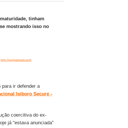
 maturidade, tinham
 se mostrando isso no
:
http://paginabrazil.com/
S
para ir defender a
cional Isiboro Secure -
ução coercitiva do ex-
oje já “estava anunciada”