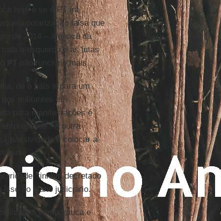
ca hoje é se o PT irá
aquela polarização falsa que
bro de 2014 – à época da
 toda a esquerda e as lutas
do
PT
não funcione mais.
ha, de o país ir para um
 dos militantes em
da para manifestações é
 empreiteiras? A outra
sa passividade e colocar a
ituinte.
aturidade, tinham decretado
isso no plano judiciário.
obilização democrática e