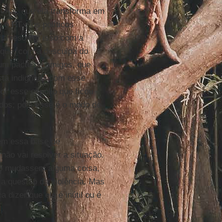
erial, que ela transforma em
e o
PT
e os políticos
ia resolver isso com a
 que, com a desculpa do
 um pacto de amigos, que
tá indignada com esse
or esse espólio que ficou
os, pois esse é o modo de
em essa base de
 não vai resolver a situação.
ão mudassem alguma coisa,
 a questão da violência. Mas
ca dizer que ela é inútil ou é