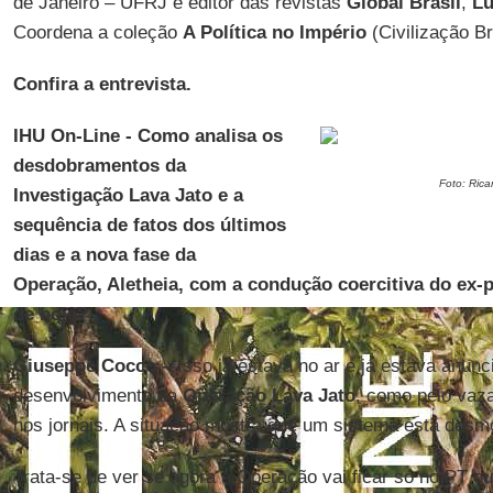
de Janeiro – UFRJ e editor das revistas
Global Brasil
,
L
Coordena a coleção
A Política no Império
(Civilização Br
Confira a entrevista.
IHU On-Line - Como analisa os
desdobramentos da
Foto: Ric
Investigação Lava Jato e a
sequência de fatos dos últimos
dias e a nova fase da
Operação, Aletheia, com a condução coercitiva do ex-
de hoje?
Giuseppe Cocco –
Isso já estava no ar e já estava anunc
desenvolvimento da
Operação Lava Jato
, como pelo vaz
nos jornais. A situação mostra que um sistema está desm
Trata-se de ver se agora a Operação vai ficar só no PT o