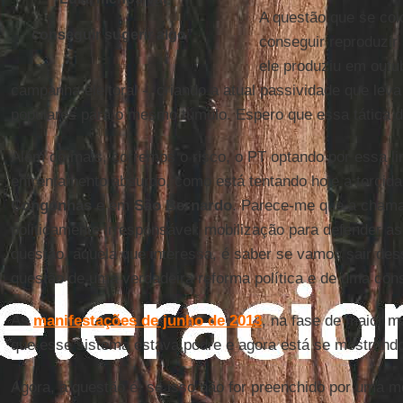
A questão que se colo
conseguir sugerir algo
”
conseguir reproduzir 
ele produziu em outu
campanha eleitoral -, criando a atual passividade que leva
populares para o mesmo túmulo. Espero que essa tática 
Além do mais, corremos o risco, o PT optando por essa lin
enfrentamento absurdo, como está tentando hoje a torcida
Congonhas
e em
São Bernardo
. Parece-me que a chama
politicamente irresponsável: mobilização para defender as
questão, aquela que interessa, é saber se vamos sair des
questão de uma verdadeira reforma política e de uma const
As
manifestações de junho de 2013
, na fase de maior m
que esse sistema estava podre e agora está se mostrando 
Agora, a questão é: se isso não for preenchido por uma m