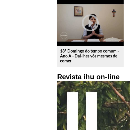
play_circle_outline
18º Domingo do tempo comum -
Ano A - Dai-lhes vós mesmos de
comer
Revista ihu on-line