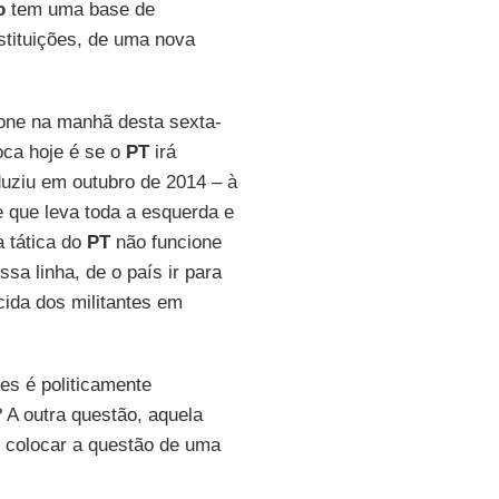
o
tem uma base de
stituições, de uma nova
fone na manhã desta sexta-
oca hoje é se o
PT
irá
uziu em outubro de 2014 – à
e que leva toda a esquerda e
 tática do
PT
não funcione
sa linha, de o país ir para
cida dos militantes em
es é politicamente
 A outra questão, aquela
e colocar a questão de uma