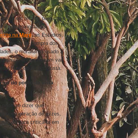
 coisa em termos políticos e
a é constrangida, as
rcito na
Maré
, os Estádios,
ndo o poder de compra dos
dades, o moralismo usado à
i mesmo), então, alguém vai
stá fazendo a coisa justa.
nço do ponto de vista
 pode-se dizer que
ma nova geração de juízes,
não dá para criticá-la em