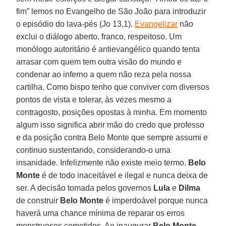
fim” lemos no Evangelho de São João para introduzir
o episódio do lava-pés (Jo 13,1).
Evangelizar
não
exclui o diálogo aberto, franco, respeitoso. Um
monólogo autoritário é antievangélico quando tenta
arrasar com quem tem outra visão do mundo e
condenar ao inferno a quem não reza pela nossa
cartilha. Como bispo tenho que conviver com diversos
pontos de vista e tolerar, às vezes mesmo a
contragosto, posições opostas à minha. Em momento
algum isso significa abrir mão do credo que professo
e da posição contra Belo Monte que sempre assumi e
continuo sustentando, considerando-o uma
insanidade. Infelizmente não existe meio termo.
Belo
Monte
é de todo inaceitável e ilegal e nunca deixa de
ser. A decisão tomada pelos governos
Lula
e
Dilma
de construir
Belo Monte
é imperdoável porque nunca
haverá uma chance mínima de reparar os erros
monstruosos cometidos. Ao inaugurar
Belo Monte