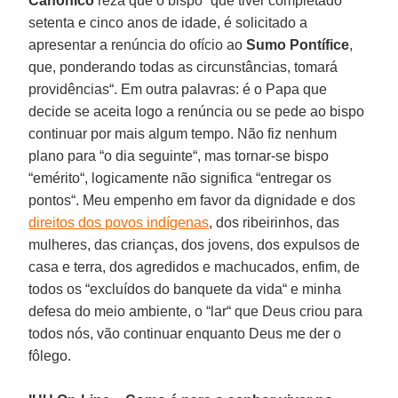
Canônico
reza que o bispo “que tiver completado
setenta e cinco anos de idade, é solicitado a
apresentar a renúncia do ofício ao
Sumo Pontífice
,
que, ponderando todas as circunstâncias, tomará
providências“. Em outra palavras: é o Papa que
decide se aceita logo a renúncia ou se pede ao bispo
continuar por mais algum tempo. Não fiz nenhum
plano para “o dia seguinte“, mas tornar-se bispo
“emérito“, logicamente não significa “entregar os
pontos“. Meu empenho em favor da dignidade e dos
direitos dos povos indígenas
, dos ribeirinhos, das
mulheres, das crianças, dos jovens, dos expulsos de
casa e terra, dos agredidos e machucados, enfim, de
todos os “excluídos do banquete da vida“ e minha
defesa do meio ambiente, o “lar“ que Deus criou para
todos nós, vão continuar enquanto Deus me der o
fôlego.