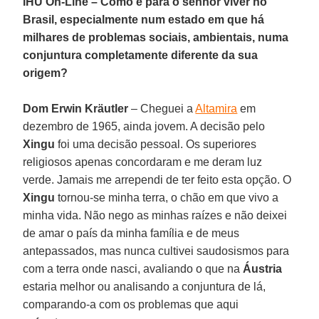
IHU On-Line – Como é para o senhor viver no
Brasil, especialmente num estado em que há
milhares de problemas sociais, ambientais, numa
conjuntura completamente diferente da sua
origem?
Dom Erwin Kräutler
– Cheguei a
Altamira
em
dezembro de 1965, ainda jovem. A decisão pelo
Xingu
foi uma decisão pessoal. Os superiores
religiosos apenas concordaram e me deram luz
verde. Jamais me arrependi de ter feito esta opção. O
Xingu
tornou-se minha terra, o chão em que vivo a
minha vida. Não nego as minhas raízes e não deixei
de amar o país da minha família e de meus
antepassados, mas nunca cultivei saudosismos para
com a terra onde nasci, avaliando o que na
Áustria
estaria melhor ou analisando a conjuntura de lá,
comparando-a com os problemas que aqui