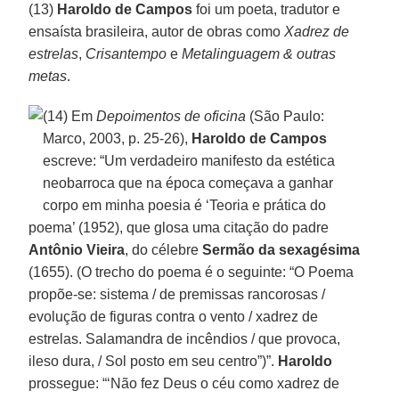
(13)
Haroldo de Campos
foi um poeta, tradutor e
ensaísta brasileira, autor de obras como
Xadrez de
estrelas
,
Crisantempo
e
Metalinguagem & outras
metas
.
(14) Em
Depoimentos de oficina
(São Paulo:
Marco, 2003, p. 25-26),
Haroldo de Campos
escreve: “Um verdadeiro manifesto da estética
neobarroca que na época começava a ganhar
corpo em minha poesia é ‘Teoria e prática do
poema’ (1952), que glosa uma citação do padre
Antônio Vieira
, do célebre
Sermão da sexagésima
(1655). (O trecho do poema é o seguinte: “O Poema
propõe-se: sistema / de premissas rancorosas /
evolução de figuras contra o vento / xadrez de
estrelas. Salamandra de incêndios / que provoca,
ileso dura, / Sol posto em seu centro”)”.
Haroldo
prossegue: “‘Não fez Deus o céu como xadrez de