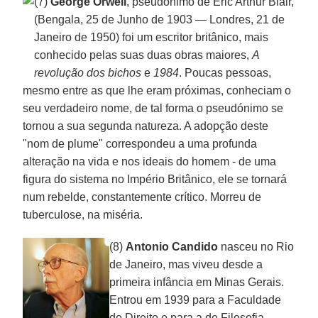
(7)
George Orwell
, pseudónimo de Eric Arthur Blair,
(Bengala, 25 de Junho de 1903 — Londres, 21 de
Janeiro de 1950) foi um escritor britânico, mais
conhecido pelas suas duas obras maiores,
A
revolução dos bichos
e
1984
. Poucas pessoas,
mesmo entre as que lhe eram próximas, conheciam o
seu verdadeiro nome, de tal forma o pseudónimo se
tornou a sua segunda natureza. A adopção deste
"nom de plume" correspondeu a uma profunda
alteração na vida e nos ideais do homem - de uma
figura do sistema no Império Britânico, ele se tornará
num rebelde, constantemente crítico. Morreu de
tuberculose, na miséria.
(8)
Antonio Candido
nasceu no Rio
de Janeiro, mas viveu desde a
primeira infância em Minas Gerais.
Entrou em 1939 para a Faculdade
de Direito e para a de Filosofia