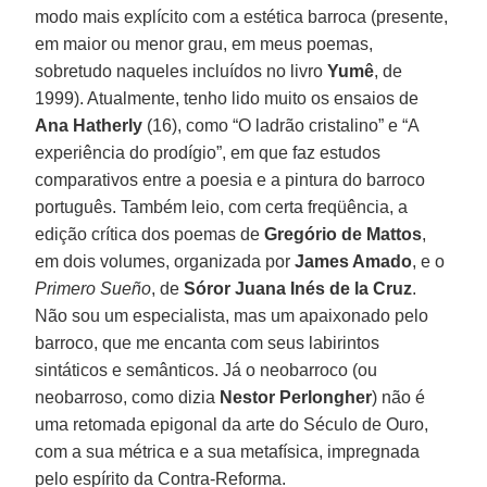
modo mais explícito com a estética barroca (presente,
em maior ou menor grau, em meus poemas,
sobretudo naqueles incluídos no livro
Yumê
, de
1999). Atualmente, tenho lido muito os ensaios de
Ana Hatherly
(16), como “O ladrão cristalino” e “A
experiência do prodígio”, em que faz estudos
comparativos entre a poesia e a pintura do barroco
português. Também leio, com certa freqüência, a
edição crítica dos poemas de
Gregório de Mattos
,
em dois volumes, organizada por
James Amado
, e o
Primero Sueño
, de
Sóror Juana Inés de la Cruz
.
Não sou um especialista, mas um apaixonado pelo
barroco, que me encanta com seus labirintos
sintáticos e semânticos. Já o neobarroco (ou
neobarroso, como dizia
Nestor Perlongher
) não é
uma retomada epigonal da arte do Século de Ouro,
com a sua métrica e a sua metafísica, impregnada
pelo espírito da Contra-Reforma.