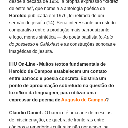
desde a década de 1950; a própria expressão “xadrez
de estrelas”, que nomeia a antologia poética de
Haroldo
publicada em 1976, foi retirada de um
sermão do jesuíta (14). Seria interessante um estudo
comparativo entre a produção mais barroquizante —
e logo, menos sintética — do poeta paulista (o
Auto
do possesso
e
Galáxias
) e as construções sonoras e
imagéticas do jesuíta.
IHU On-Line - Muitos textos fundamentais de
Haroldo de Campos estabelecem um contato
entre barroco e poesia concreta. Existiria um
ponto de aproximação sobretudo na questão do
luxo/lixo da linguagem, para utilizar uma
expressar do poema de
Augusto de Campos
?
Claudio Daniel -
O barroco é uma arte de mesclas,
de miscigenação, de quebra de fronteiras entre
códigos e repertórios culturais: não por acaso, na