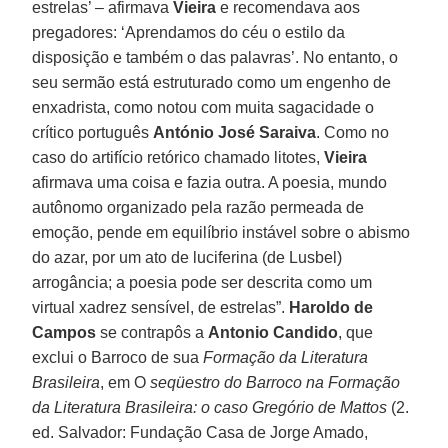
estrelas’ – afirmava
Vieira
e recomendava aos
pregadores: ‘Aprendamos do céu o estilo da
disposição e também o das palavras’. No entanto, o
seu sermão está estruturado como um engenho de
enxadrista, como notou com muita sagacidade o
crítico português
António José Saraiva
. Como no
caso do artifício retórico chamado litotes,
Vieira
afirmava uma coisa e fazia outra. A poesia, mundo
autônomo organizado pela razão permeada de
emoção, pende em equilíbrio instável sobre o abismo
do azar, por um ato de luciferina (de Lusbel)
arrogância; a poesia pode ser descrita como um
virtual xadrez sensível, de estrelas”.
Haroldo de
Campos
se contrapôs a
Antonio Candido
, que
exclui o Barroco de sua
Formação da Literatura
Brasileira
, em O
seqüestro do Barroco na Formação
da Literatura Brasileira: o caso Gregório de Mattos
(2.
ed. Salvador: Fundação Casa de Jorge Amado,