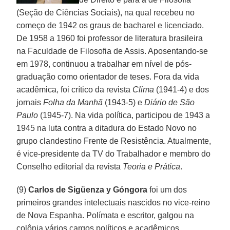
(Seção de Ciências Sociais), na qual recebeu no
começo de 1942 os graus de bacharel e licenciado.
De 1958 a 1960 foi professor de literatura brasileira
na Faculdade de Filosofia de Assis. Aposentando-se
em 1978, continuou a trabalhar em nível de pós-
graduação como orientador de teses. Fora da vida
acadêmica, foi crítico da revista
Clima
(1941-4) e dos
jornais
Folha da Manhã
(1943-5) e
Diário de São
Paulo
(1945-7). Na vida política, participou de 1943 a
1945 na luta contra a ditadura do Estado Novo no
grupo clandestino Frente de Resistência. Atualmente,
é vice-presidente da TV do Trabalhador e membro do
Conselho editorial da revista
Teoria e Prática
.
(9)
Carlos de Sigüenza y Góngora
foi um dos
primeiros grandes intelectuais nascidos no vice-reino
de Nova Espanha. Polímata e escritor, galgou na
colônia vários cargos políticos e acadêmicos.