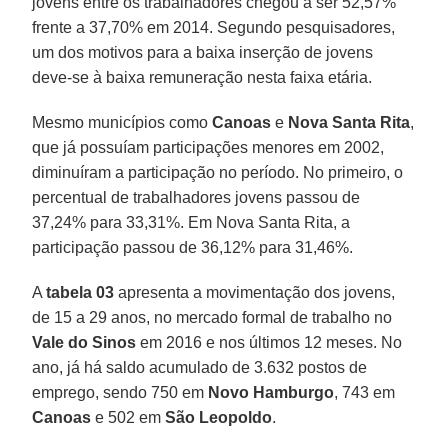
jovens entre os trabalhadores chegou a ser 52,57%
frente a 37,70% em 2014. Segundo pesquisadores,
um dos motivos para a baixa inserção de jovens
deve-se à baixa remuneração nesta faixa etária.
Mesmo municípios como
Canoas
e
Nova Santa Rita
,
que já possuíam participações menores em 2002,
diminuíram a participação no período. No primeiro, o
percentual de trabalhadores jovens passou de
37,24% para 33,31%. Em Nova Santa Rita, a
participação passou de 36,12% para 31,46%.
A
tabela 03
apresenta a movimentação dos jovens,
de 15 a 29 anos, no mercado formal de trabalho no
Vale do Sinos
em 2016 e nos últimos 12 meses. No
ano, já há saldo acumulado de 3.632 postos de
emprego, sendo 750 em
Novo Hamburgo
, 743 em
Canoas
e 502 em
São Leopoldo
.