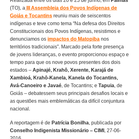
Realizada entre os dias 20 e 23 de junho, em
Palmas
(TO), a
III Assembleia dos Povos Indígenas de
Goiás e Tocantins
reuniu mais de seiscentos
indígenas e teve como tema “Na defesa dos Direitos
Constitucionais dos Povos Indígenas, resistimos e
denunciamos os
impactos do Matopiba
nos
territórios tradicionais”. Marcado pela forte presença
de jovens lideranças, o evento proporcionou espaço e
tempo para que os nove povos presentes dos dois
estados –
Apinajé, Krahô, Xerente, Karajá de
Xambioá, Krahô-Kanela, Kanela do Tocantins,
Avá-Canoeiro e Javaé
, de Tocantins; e
Tapuia
, de
Goiás – debatessem seus principais desafios locais e
as questões mais emblemáticas da difícil conjuntura
nacional.
A reportagem é de
Patrícia Bonilha
, publicada por
Conselho Indigenista Missionário – CIMI
, 27-06-
2016.