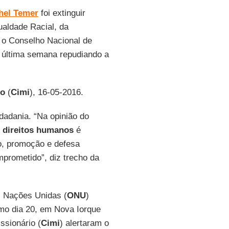
hel Temer
foi extinguir
ualdade Racial, da
 o Conselho Nacional de
a última semana repudiando a
io
(
Cimi
), 16-05-2016.
dadania. “Na opinião do
s
direitos humanos
é
o, promoção e defesa
mprometido”, diz trecho da
 Nações Unidas (
ONU
)
imo dia 20, em Nova Iorque
ssionário (
Cimi
) alertaram o