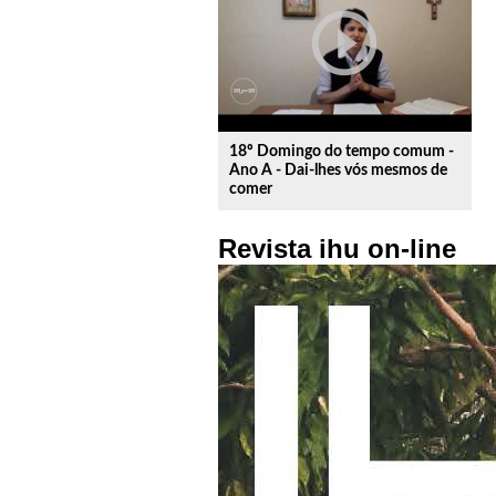
play_circle_outline
18º Domingo do tempo comum -
Ano A - Dai-lhes vós mesmos de
comer
Revista ihu on-line