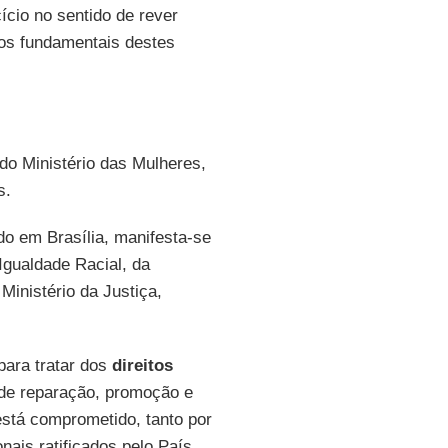
ício no sentido de rever
tos fundamentais destes
do Ministério das Mulheres,
s.
ido em Brasília, manifesta-se
Igualdade Racial, da
inistério da Justiça,
para tratar dos
direitos
 de reparação, promoção e
está comprometido, tanto por
nais ratificados pelo País,