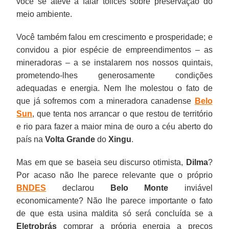
você se ateve a falar tolices sobre preservação do
meio ambiente.
Você também falou em crescimento e prosperidade; e
convidou a pior espécie de empreendimentos – as
mineradoras – a se instalarem nos nossos quintais,
prometendo-lhes generosamente condições
adequadas e energia. Nem lhe molestou o fato de
que já sofremos com a mineradora canadense
Belo
Sun
, que tenta nos arrancar o que restou de território
e rio para fazer a maior mina de ouro a céu aberto do
país na
Volta Grande
do
Xingu
.
Mas em que se baseia seu discurso otimista,
Dilma
?
Por acaso não lhe parece relevante que o próprio
BNDES
declarou
Belo Monte
inviável
economicamente? Não lhe parece importante o fato
de que esta usina maldita só será concluída se a
Eletrobrás
comprar a própria energia a preços