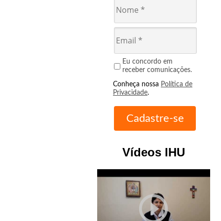
Eu concordo em
receber comunicações.
Conheça nossa
Política de
Privacidade
.
Vídeos IHU
play_circle_outline