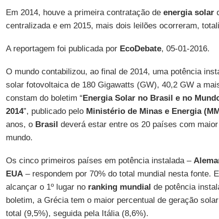
Em 2014, houve a primeira contratação de
energia solar
d
centralizada e em 2015, mais dois leilões ocorreram, tot
A reportagem foi publicada por
EcoDebate
, 05-01-2016.
O mundo contabilizou, ao final de 2014, uma potência ins
solar fotovoltaica de 180 Gigawatts (GW), 40,2 GW a ma
constam do boletim “
Energia Solar no Brasil e no Mund
2014
”, publicado pelo
Ministério de Minas e Energia (M
anos, o
Brasil
deverá estar entre os 20 países com maior 
mundo.
Os cinco primeiros países em potência instalada –
Aleman
EUA
– respondem por 70% do total mundial nesta fonte. 
alcançar o 1º lugar no
ranking mundial
de potência insta
boletim, a Grécia tem o maior percentual de geração sola
total (9,5%), seguida pela Itália (8,6%).