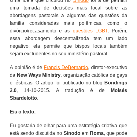
Uma ideia que circulou no
Sínodo
foi a de permitir
uma tomada de decisões mais local sobre as
abordagens pastorais a algumas das questões da
família consideradas mais polêmicas, como o
divórcio/recasamento e as
questões LGBT
. Porém,
essa abordagem descentralizada tem um lado
negativo: ela permite que bispos locais também
sejam excludentes no seu ministério pastoral.
A opinião é de
Francis DeBernardo
, diretor-executivo
da
New Ways Ministry
, organização católica de gays
e lésbicas. O artigo foi publicado no blog
Bondings
2.0
, 14-10-2015. A tradução é de
Moisés
Sbardelotto
.
Eis o texto.
Eu gostaria de olhar para uma estratégia criativa que
está sendo discutida no
Sínodo
em
Roma
, que pode