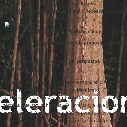
configurarem unanimidade, nada disto retira validade do 
debate proposto pelo
Manifesto
é útil, necessário e funda
"Por friccionar com amplos setores da comuni
documento defende propostas de difícil
IHU On-Line – Quais são as propostas básicas d
ambiente?
Maurício Waldman -
Um ponto essencial diz respeito
insistência ao longo de todo o
Manifesto
. Porém, é 
técnicas estão imersas em totalidades sociais, que as
técnica
que faz a história. O contrário é que estaria 
matriz social
é pressuposto básico para que novas criaç
ao universo concreto. Inclusive à revelia das próprias co