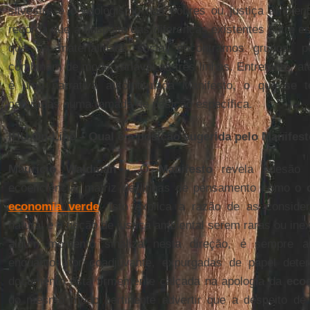
silvestre e o ecologismo dos pobres ou justiça ambie
recorda que a despeito das diferenças existentes entre es
que na materialidade social encontramos grupos, p
combinam de modo variável as três linhas. Entretanto, a
é uma narrativa autointitulada Manifesto, o que se 
centradas numa tomada de posição específica.
IHU On-Line – Qual é a posição sugerida pelo Manifes
Maurício Waldman -
O
Manifesto
revela adesão a
ecoeficiência, matriz de linhas de pensamento como o
economia verde
. Isto explica a razão de as consid
natural e à noção de justiça ambiental serem raras ou ine
algum momento sinaliza nesta direção, é sempre ar
enquanto ator coadjuvante, expurgadas de papel dete
documento está firmemente calçada na apologia da
ecoe
do mesmo modo pertinente advertir que a despeito de