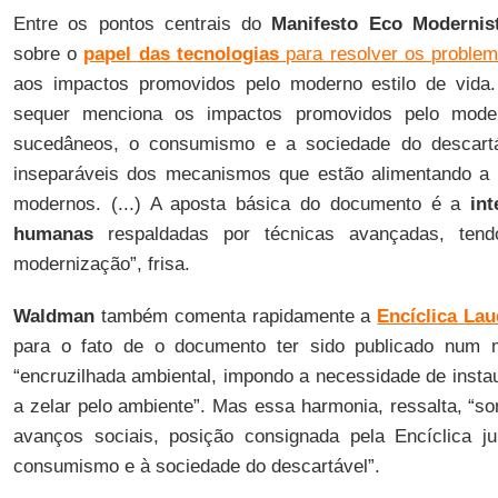
Entre os pontos centrais do
Manifesto Eco Modernis
sobre o
papel das tecnologias
para resolver os problem
aos impactos promovidos pelo moderno estilo de vida
sequer menciona os impactos promovidos pelo moder
sucedâneos, o consumismo e a sociedade do descartá
inseparáveis dos mecanismos que estão alimentando a 
modernos. (...) A aposta básica do documento é a
int
humanas
respaldadas por técnicas avançadas, ten
modernização”, frisa.
Waldman
também comenta rapidamente a
Encíclica Lau
para o fato de o documento ter sido publicado num
“encruzilhada ambiental, impondo a necessidade de insta
a zelar pelo ambiente”. Mas essa harmonia, ressalta, “
avanços sociais, posição consignada pela Encíclica j
consumismo e à sociedade do descartável”.