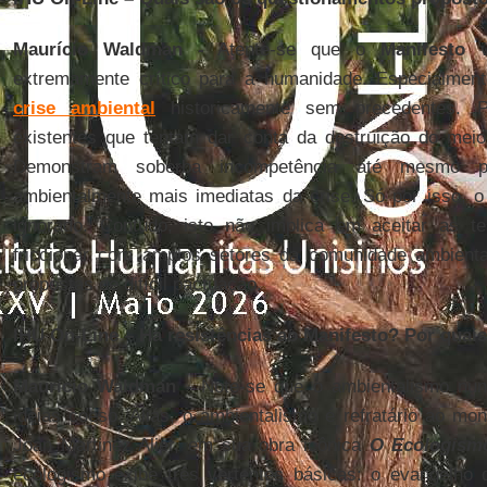
Maurício Waldman -
Atente-se que o
Manifesto
v
extremamente crítico para a humanidade. Especialmen
crise ambiental
historicamente sem precedentes. P
existentes que tentam dar conta da destruição do meio
Demonstram soberba incompetência até mesmo pa
ambientalmente mais imediatas da crise. Só por isso, 
ignorado. Contudo, isto não implica em aceitar as t
friccionar com amplos setores da comunidade ambienta
propostas de difícil pactuação.
IHU On-Line – Há resistências ao Manifesto? Por quai
Maurício Waldman -
Note-se que o ambientalismo nun
ideias coeso. Aliás, o ambientalismo é refratário ao mon
Joan Martinez Alier, em sua obra icônica
O Ecologism
ecologismo exibe três vertentes básicas: o evangelho d