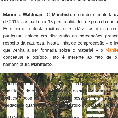
Maurício Waldman -
O
Manifesto
é um documento lança
de 2015, assinado por 18 personalidades de proa do camp
Este texto contesta muitas teses clássicas do ambien
particular, coloca em discussão as percepções presen
respeito da natureza. Nesta linha de compreensão
–
e in
que venha a ser formada sobre o material
–
o
Manif
conceitual e político. Isto é inerente ao fato de
nomenclatura
Manifesto
.
Manifesto
sempre é uma declaração pública e solene, tra
externalizar uma dada posição ou programa, adotada p
questionar determinado estado de coisas. Se, como lem
política, todos os atos humanos possuem um reflexo p
verdadeiro quando um texto é investido do caráter de
Man
IHU On-Line – Quais são os questionamentos proposto