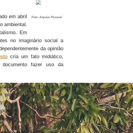
do em abril
Foto: Arquivo Pessoal
o ambiental.
talismo. Em
tes no imaginário social a
dependentemente da opinião
esto
cria um fato midiático,
 o documento fazer uso da
zida a público com o fito de
or pessoas interessadas em
bram os manuais de ciência
olítico, isto é ainda mais
ifesto
.
s pelo Manifesto?