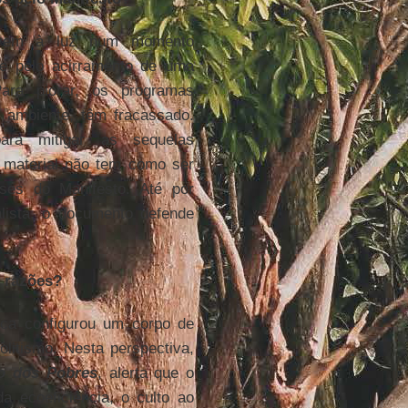
em à luz num momento
te pelo acirramento de uma
ara piorar, os programas
 ambiente, têm fracassado.
ra mitigar as sequelas
o material não tem como ser
eses do Manifesto. Até por
lista, o documento defende
s razões?
ca configurou um corpo de
olitismo. Nesta perspectiva,
o dos Pobres
, alerta que o
a ecoeficiência, o culto ao