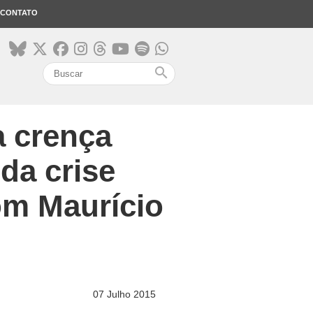
CONTATO
search
a crença
da crise
om Maurício
07 Julho 2015