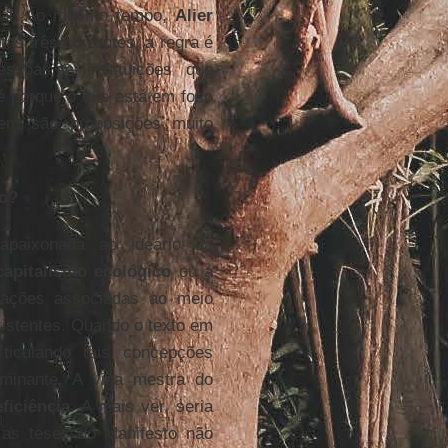
ntal. Ao mesmo tempo,
Alier
tas três correntes, a regra é
essoas e instituições que
té porque o que está em foco
tem são proposições muito
to?
paixonada ao ideário da
capitalismo ecológico
ou a
erações associadas ao meio
xistentes. Quando o texto em
ticulando tais concepções
rminante. A viga mestra do
ficiência
. A mais ver, seria
 as teses do Manifesto não