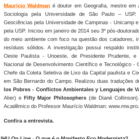
Maurício Waldman
é doutor em Geografia, mestre em 
Sociologia pela Universidade de São Paulo – USP.
Geociências pela Universidade de Campinas - Unicamp e
pela USP. Iniciou em janeiro de 2014 seu 3º pós-doutorad
do meio ambiente com foco na questão dos catadores, i
resíduos sólidos. A investigação possui respaldo insti
Oeste Paulista - Unoeste, de Presidente Prudente, e
Nacional de Desenvolvimento Científico e Tecnológico -
Chefe da Coleta Seletiva de Lixo da Capital paulista e 
em São Bernardo do Campo. Realizou duas traduções 
los Pobres - Conflictos Ambientales y Lenguajes de V
Alier) e
Fifty Major Philosophers
(de Diané Collinson)
Acadêmico do Professor Maurício Waldman: www.mw.pro.
Confira a entrevista.
IHU On-Line - O que é o Manifesto Eco Modernista?