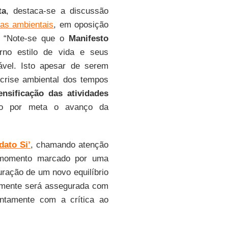
ta
, destaca-se a discussão
as ambientais
, em oposição
. “Note-se que o
Manifesto
no estilo de vida e seus
vel. Isto apesar de serem
crise ambiental dos tempos
ensificação das atividades
do por meta o avanço da
dato Si’
, chamando atenção
 momento marcado por uma
uração de um novo equilíbrio
somente será assegurada com
untamente com a crítica ao