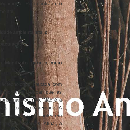
documento. Pelo contrário, o
mental.
dade ambientalista, o
 pactuação
"
o Manifesto para o meio
 à tecnologia, pautada com
importante rubricar que as
 sancionam ou não. Não é a
mais próximo da verdade. A
ões ou ideações se integrem
ndições materiais. Afinal, a