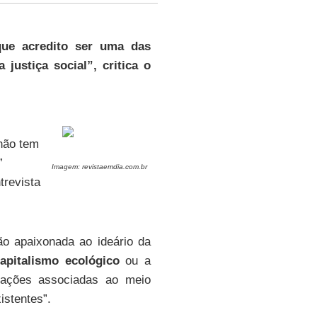
ue acredito ser uma das
justiça social”, critica o
“não tem
”
Imagem: revistaemdia.com.br
revista
ão apaixonada ao ideário da
apitalismo ecológico
ou a
erações associadas ao meio
istentes”.