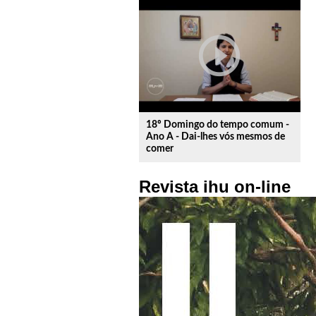
play_circle_outline
18º Domingo do tempo comum -
Ano A - Dai-lhes vós mesmos de
comer
Revista ihu on-line