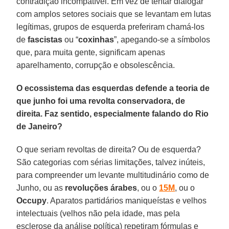
contradição incompatível. Em vez de tentar dialogar
com amplos setores sociais que se levantam em lutas
legítimas, grupos de esquerda preferiram chamá-los
de
fascistas
ou “
coxinhas
”, apegando-se a símbolos
que, para muita gente, significam apenas
aparelhamento, corrupção e obsolescência.
O ecossistema das esquerdas defende a teoria de
que junho foi uma revolta conservadora, de
direita. Faz sentido, especialmente falando do Rio
de Janeiro?
O que seriam revoltas de direita? Ou de esquerda?
São categorias com sérias limitações, talvez inúteis,
para compreender um levante multitudinário como de
Junho, ou as
revoluções árabes
, ou o
15M
, ou o
Occupy
. Aparatos partidários maniqueístas e velhos
intelectuais (velhos não pela idade, mas pela
esclerose da análise política) repetiram fórmulas e