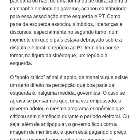
partidária ou não, de uma forma ou de outra, aderiu à
campanha eleitoral do governo, acabou contribuindo
para essa associação entre esquerda e PT. Como
parte da esquerda associou símbolos, lideranças e
discursos, especialmente no segundo turno, num
momento em que o país estava debruçado sobre a
disputa eleitoral, o repúdio ao PT terminou por se
tornar, na figura da sinédoque, um repúdio à
esquerda.
O “apoio crítico” afinal é apoio, de maneira que existe
um certo direito na percepção que boa parte da
esquerda é, nalguma medida, governista. O caso se
agrava se pensarmos que, uma vez empossado, o
governo adotou o mesmo programa econômico que
criticou sem clemência durante o período eleitoral. Ou
seja: além de antipopular, o governo ficou com a
imagem de mentiroso, e quem está pagando o preço
é toda a esquerda que confiou sua imagem ao