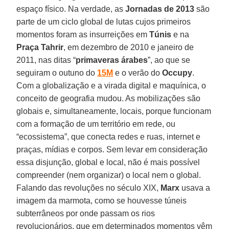
espaço físico. Na verdade, as
Jornadas de 2013
são
parte de um ciclo global de lutas cujos primeiros
momentos foram as insurreições em
Túnis
e na
Praça Tahrir
, em dezembro de 2010 e janeiro de
2011, nas ditas “
primaveras árabes
”, ao que se
seguiram o outuno do
15M
e o verão do
Occupy
.
Com a globalização e a virada digital e maquínica, o
conceito de geografia mudou. As mobilizações são
globais e, simultaneamente, locais, porque funcionam
com a formação de um território em rede, ou
“ecossistema”, que conecta redes e ruas, internet e
praças, mídias e corpos. Sem levar em consideração
essa disjunção, global e local, não é mais possível
compreender (nem organizar) o local nem o global.
Falando das revoluções no século XIX,
Marx
usava a
imagem da marmota, como se houvesse túneis
subterrâneos por onde passam os rios
revolucionários, que em determinados momentos vêm