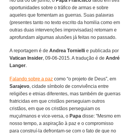
No dia 06 de junho, o
Papa Francisco
falou em três
oportunidades sobre o tráfico de armas e sobre
aqueles que fomentam as guerras. Suas palavras
(presentes tanto no texto escrito da homilia como em
outras duas intervenções improvisadas) retomam e
aprofundam algumas alusões já feitas no passado.
A reportagem é de
Andrea Tornielli
e publicada por
Vatican Insider
, 09-06-2015. A tradução é de
André
Langer
.
Falando sobre a paz
como “o projeto de Deus”, em
Sarajevo
, cidade símbolo de convivência entre
religiões e etnias diferentes, mas também de guerras
fratricidas em que cristãos perseguiam outros
cristãos, em que os cristãos perseguiam os
muçulmanos e vice-versa, o
Papa
disse: “Mesmo em
nosso tempo, a aspiração à paz e o compromisso
para construí-la defrontam-se com o fato de que no