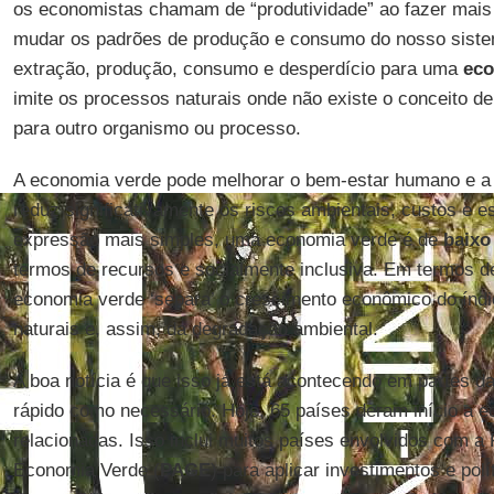
os economistas chamam de “produtividade” ao fazer mai
mudar os padrões de produção e consumo do nosso siste
extração, produção, consumo e desperdício para uma
eco
imite os processos naturais onde não existe o conceito d
para outro organismo ou processo.
A economia verde pode melhorar o bem-estar humano e a 
reduz significativamente os riscos ambientais, custos e 
expressão mais simples, uma economia verde é de
baixo
termos de recursos e socialmente inclusiva. Em termos d
economia verde ‘separa’ o crescimento econômico do índ
naturais e, assim, da degradação ambiental.
A boa notícia é que isso já está acontecendo em partes 
rápido como necessário. Hoje, 65 países deram início a e
relacionadas. Isso inclui muitos países envolvidos com a 
Economia Verde (
PAGE
) para aplicar investimentos e pol