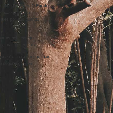
te isso pode ser. O
Fundo
venção pública a
lares por ano quando
ar as políticas que
s, mas essenciais.
oceno
’ é a era em que mais
 e segurança, sem