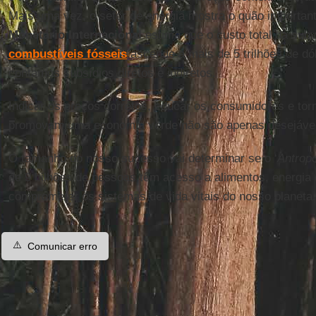
Mais uma vez, o setor de energia mostra o quão importan
Monetário Internacional
estima que o custo total da sub
combustíveis fósseis
ascende a mais de 5 trilhões de dó
contamos subsídios diretos e indiretos.
Indicar os preços corretos, educar os consumidores e torn
promovam uma economia verde não são apenas desejávei
O tamanho do nosso sucesso vai determinar se o ‘
Antrop
de 9 bilhões de pessoas têm acesso a alimentos, energia
comprometer os sistemas de vida vitais do nosso planeta.
⚠️
Comunicar erro