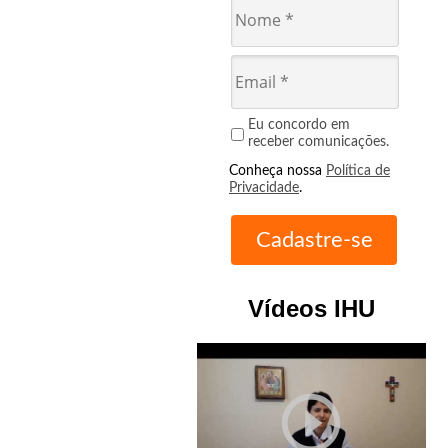
Eu concordo em
receber comunicações.
Conheça nossa
Política de
Privacidade
.
Vídeos IHU
play_circle_outline