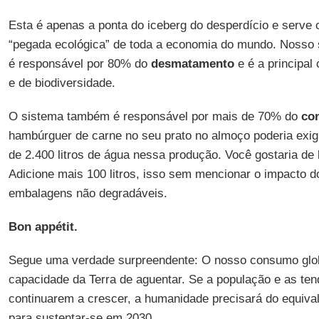
Esta é apenas a ponta do iceberg do desperdício e serve
“pegada ecológica” de toda a economia do mundo. Nosso s
é responsável por 80% do
desmatamento
e é a principal
e de biodiversidade.
O sistema também é responsável por mais de 70% do
co
hambúrguer de carne no seu prato no almoço poderia exigi
de 2.400 litros de água nessa produção. Você gostaria de 
Adicione mais 100 litros, isso sem mencionar o impacto d
embalagens não degradáveis.
Bon appétit.
Segue uma verdade surpreendente: O nosso consumo globa
capacidade da Terra de aguentar. Se a população e as t
continuarem a crescer, a humanidade precisará do equival
para sustentar-se em 2030.