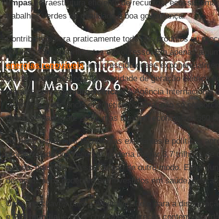
limpas
, infraestrutura eficiente de recursos, ecossiste
trabalhos verdes de qualidade e boa governança.
Contribuindo para praticamente todos os produtos ou pro
um indicador dos impactos e progresso. Em apenas algum
energias renováveis
tem crescido quase exponencialment
quase metade de toda a capacidade de geração elétrica e
grandes centrais
hidroelétricas
. A Agência Internacional 
incentivar a eficiência energética poderia, não só propo
dessa demanda até 2030, mas também economizar 560 bil
No geral, aproveitar tecnologias existentes e políticas ap
produtividade dos recursos poderia liberar 3,7 trilhões de
mundo, que hoje é desperdiçado de outro modo. Estes fu
desperdiçados poderiam ser investidos em saúde, educaç
Uma das chaves para a produtividade e para a dissociaçã
o
PIB mundial
é fazer com que os preços contem a verda