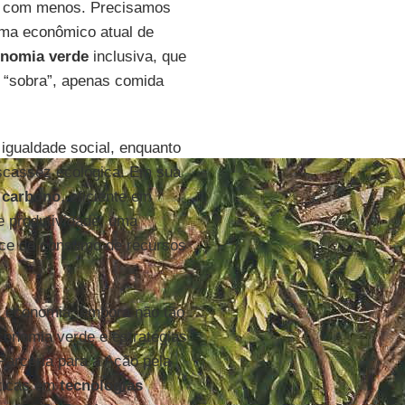
s com menos. Precisamos
ma econômico atual de
nomia verde
inclusiva, que
e “sobra”, apenas comida
igualdade social, enquanto
escassez ecológica. Em sua
 carbono
, eficiente em
e produtividade, uma
ice de consumo de recursos
da economia, embora não tão
conomia verde e estratégias
Parceria para a Ação pela
íticas em
tecnologias