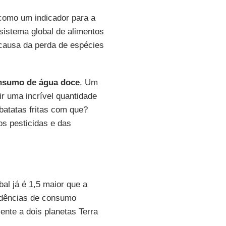
 como um indicador para a
istema global de alimentos
 causa da perda de espécies
nsumo de água doce
. Um
r uma incrível quantidade
batatas fritas com que?
os pesticidas e das
l já é 1,5 maior que a
endências de consumo
ente a dois planetas Terra