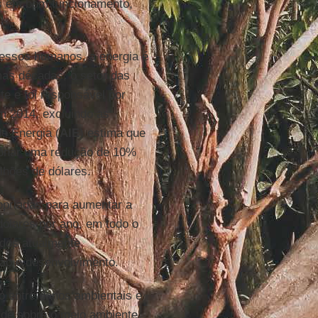
mas em bom funcionamento,
cessos humanos, a energia é
as décadas, o setor das
e e foi responsável por
m 2014, excluindo as
de Energia (
AIE
) estima que
rcionar uma redução de 10%
hões de dólares.
ropriadas para aumentar a
 dólares por ano, em todo o
ndos atualmente
ão e desenvolvimento.
o entre danos ambientais e
de sobre o meio ambiente.