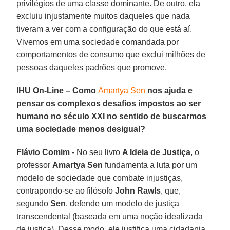
privilégios de uma classe dominante. De outro, ela
excluiu injustamente muitos daqueles que nada
tiveram a ver com a configuração do que está aí.
Vivemos em uma sociedade comandada por
comportamentos de consumo que exclui milhões de
pessoas daqueles padrões que promove.
I
HU On-Line – Como
Amartya Sen
nos ajuda e
pensar os complexos desafios impostos ao ser
humano no século XXI no sentido de buscarmos
uma sociedade menos desigual?
Flávio Comim
- No seu livro
A Ideia de Justiça
, o
professor
Amartya Sen
fundamenta a luta por um
modelo de sociedade que combate injustiças,
contrapondo-se ao filósofo
John Rawls
, que,
segundo
Sen
, defende um modelo de justiça
transcendental (baseada em uma noção idealizada
de justiça). Desse modo, ele justifica uma cidadania