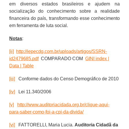
em diversos estados brasileiros e ajudem na
socialização do conhecimento sobre a realidade
financeira do país, transformando esse conhecimento
em ferramenta de luta social.
Notas
:
[ii]
http://iepecdg.com.br/uploads/artigos/SSRN-
id2479685.
pdf
COMPARADO COM
GINI
index |
Data | Table
[iii]
Conforme dados do Censo Demográfico de 2010
[iv]
Lei 11.340/2006
[v]
http://www.auditoriacidada.org.br/clique-aqui-
para-saber-como-foi-a-cpi-da-divida/
[vi]
FATTORELLI, Maria Lucia.
Auditoria Cidadã da