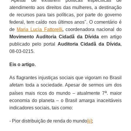
"Apesar de existirem políticas específicas de
atendimento aos direitos das mulheres, a destinação
de recursos para tais políticas, por parte do governo
federal, tem caído nos últimos anos". O comentário é
de
Maria Lucia Fattorelli
,
coordenadora nacional do
Movimento Auditoria Cidadã da Dívida
em artigo
publicado pelo portal
Auditoria Cidadã da Dívida
,
08-03-0215.
Eis o artigo.
As flagrantes injustiças sociais que vigoram no Brasil
afetam toda a sociedade. Apesar de sermos um dos
a
países mais ricos do mundo – atualmente 7
. maior
economia do planeta – o Brasil amarga inaceitáveis
indicadores sociais, tais como:
- Pior distribuição de renda do mundo
[ii]
;