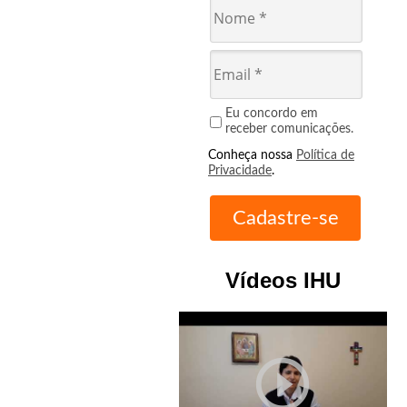
Eu concordo em
receber comunicações.
Conheça nossa
Política de
Privacidade
.
Vídeos IHU
play_circle_outline