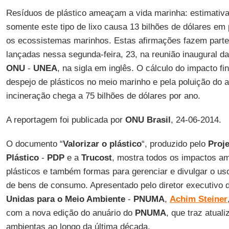
Resíduos de plástico ameaçam a vida marinha: estimativ
somente este tipo de lixo causa 13 bilhões de dólares em 
os ecossistemas marinhos. Estas afirmações fazem parte
lançadas nessa segunda-feira, 23, na reunião inaugural d
ONU
-
UNEA
, na sigla em inglês. O cálculo do impacto fi
despejo de plásticos no meio marinho e pela poluição do 
incineração chega a 75 bilhões de dólares por ano.
A reportagem foi publicada por
ONU Brasil
, 24-06-2014.
O documento “
Valorizar o plástico
“, produzido pelo
Proj
Plástico
-
PDP
e a
Trucost
, mostra todos os impactos am
plásticos e também formas para gerenciar e divulgar o uso
de bens de consumo. Apresentado pelo diretor executivo
Unidas para o Meio Ambiente
-
PNUMA
,
Achim Steiner
com a nova edição do anuário do
PNUMA
, que traz atual
ambientas ao longo da última década.