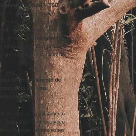
Superior Eleitoral – TSE
, o
tos e setenta e nove mil,
 mineração ou da metalurgia
asil
, que, conforme informa
ção do aço, a
Arcelor Mittal
o mineração” . Ou da
LGA
e
, que explora uma mina de
ações do financiamento de
 campanha são uma
 essa questão?
é de que o financiamento
de campanhas é um equívoco
ência nefasta de interesses