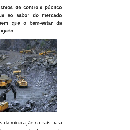
ismos de controle público
que ao sabor do mercado
issem que o bem-estar da
vogado.
os da mineração no país para