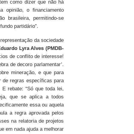
tem como dizer que não há
a opinião, o financiamento
o brasileira, permitindo-se
fundo partidário”.
representação da sociedade
Eduardo Lyra Alves (PMDB-
os de conflito de interesse!
uebra de decoro parlamentar’.
sobre mineração, e que para
ar de regras específicas para
E rebate: “Só que toda lei,
eja, que se aplica a todos
pecificamente essa ou aquela
anula a regra aprovada pelos
sses na relatoria de projetos
que em nada ajuda a melhorar