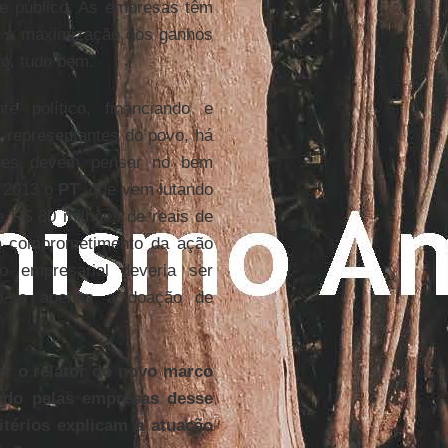
se público. As empresas têm
a, a maximização dos ganhos
o, tudo bem.
e político, financiando e
r representantes do povo, há
estes devem pensar no bem
m 2013 o
PT
, que vem lutando
e R$ 80 milhões de reais de
á comprometimento da ação
to empresarial deveria ser
indo-se apenas a doação de
er o relator do novo marco
ado pelas empresas desse
itérios explicam a atuação