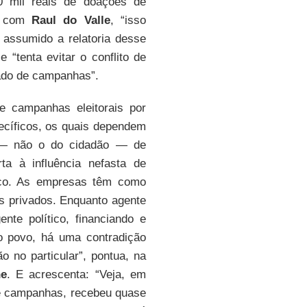
0 mil reais de doações de
do com
Raul do Valle
, “isso
r assumido a relatoria desse
e “tenta evitar o conflito de
vado de campanhas”.
e campanhas eleitorais por
ecíficos, os quais dependem
l — não o do cidadão — de
a à influência nefasta de
lico. As empresas têm como
os privados. Enquanto agente
te político, financiando e
do povo, há uma contradição
 no particular”, pontua, na
ne
. E acrescenta: “Veja, em
de campanhas, recebeu quase