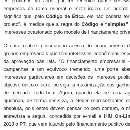
os próximos 40 anos, por ter recebido quase R$ 38
empresas do ramo mineral e metalúrgico. De acor
significa que, pelo
Código de Ética
, ele não poderia te
projeto”, à medida que a regra do
Código
é
“simples”
interesses ocasionado pelo modelo de financiamento pri
O caso reabre a discussão acerca do financiamento d
grupos empresariais que têm interesses econômicos esp
da aprovação das leis. “O financiamento empresaria
campanhas é um equívoco tremendo, uma porta abert
interesses particulares em decisões de interesse púb
objetivo único o lucro, ou seja, a maximização dos ganh
de mercado, tudo bem. Agora, quando ela se torna agen
ajudando, de forma decisiva, a eleger representantes 
absoluta, pois estes devem pensar no bem comum, e não
entrevista a seguir, concedida por e-mail à
IHU On-Li
2013 o
PT
, que vem lutando pelo financiamento público 