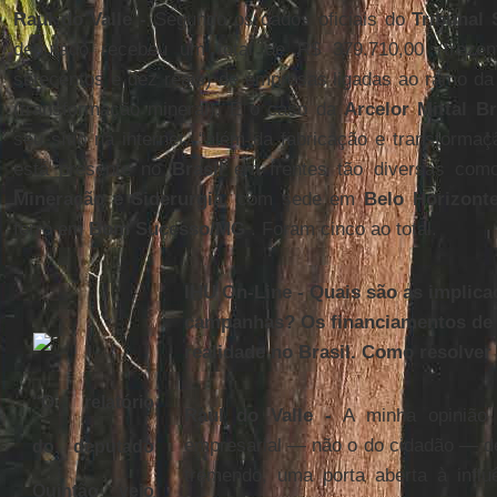
Raul do Valle -
Segundo os dados oficiais do
Tribunal 
deputado recebeu um total de R$ 379.710,00 (trezen
setecentos e dez reais) de empresas ligadas ao ramo da
(transformação mineral). É o caso da
Arcelor Mittal Br
seu sítio na internet, “além da fabricação e transforma
está presente no
Brasil
em frentes tão diversas com
Mineração e Siderurgia
, com sede em
Belo Horizont
ferro em
Bom Sucesso/MG
. Foram cinco ao total.
IHU On-Line - Quais são as implic
campanhas? Os financiamentos de
realidade no Brasil. Como resolver
“O relatório
Raul do Valle -
A minha opinião 
empresarial — não o do cidadão — 
do deputado
tremendo, uma porta aberta à influ
Quintão veio