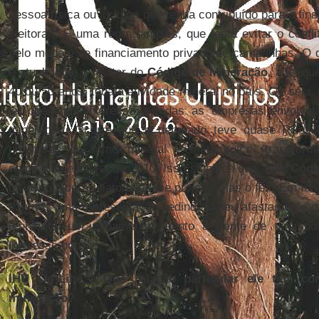
pessoa física ou jurídica que tenha contribuído para o f
eleitoral”. É uma regra simples, que tenta evitar o confl
pelo modelo de financiamento privado de campanhas. O
é atualmente o relator do
Código de Mineração
, a lei q
40 ou 50 anos, toda a atividade mineral no país. Ou seja,
lei que mais interessa a todas as empresas envolvid
mineração. Ocorre que o deputado teve quase R$ 38
empresas do ramo mineral e metalúrgico (transform
campanha eleitoral de 2010. Isso significa que, pelo
Códi
ter assumido a relatoria desse projeto. Mas o fez. Em fu
fizemos uma representação pedindo o seu afastamento da 
tenhamos um parlamentar isento à frente de uma pos
interesse público.
IHU On-Line - Que relação particular ele tem c
mineração?