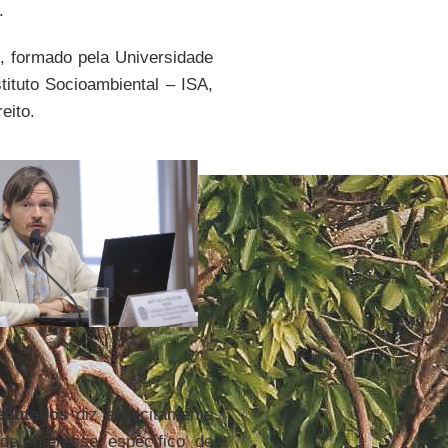
.
 formado pela Universidade
ituto Socioambiental – ISA,
eito.
eputados
diz explicitamente
de interesse específico de