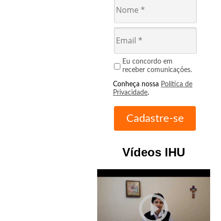
Eu concordo em
receber comunicações.
Conheça nossa
Política de
Privacidade
.
Vídeos IHU
play_circle_outline