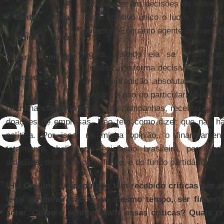
particulares em decisões de interes
como objetivo único o lucro, ou sej
dentro da
privados. Enquanto agente de mercad
lógica 'tudo
Agora, quando ela se torna agent
para meus
ajudando, de forma decisiva, a elege
amigos'”
uma contradição absoluta, pois 
comum, e não no particular. Veja, e
pelo financiamento público de campanhas, recebeu quas
doações de empresas. Não tem como dizer que não h
política. Por isso, na minha opinião, o financiamen
totalmente abolido da legislação brasileira, permit
cidadãos, dentro de certo limite, e do fundo partidário.
IHU On-Line - O deputado tem recebido críticas por s
legal da mineração e, ao mesmo tempo, ser financi
setor. Como o senhor avalia essas críticas? Quais cr