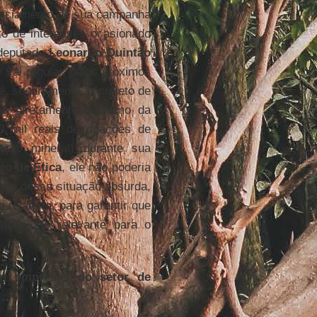
inanciamento de sua campanha
ito de interesses ocasionado
 deputado
Leonardo Quintão
ue vai regular, pelos próximos
 é, seguramente, o projeto de
as diretamente no ramo da
0 mil reais de doações de
ação mineral) durante sua
go de Ética
, ele não poderia
nção dessa situação absurda,
relatoria, para garantir que
ição tão relevante para o
om empresas do setor de