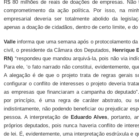
R$ 80 milhões de reais de doações de empresas. Não 
comprometimento da ação política. Por isso, na minh
empresarial deveria ser totalmente abolido da legislaçã
apenas a doação de cidadãos, dentro de certo limite, e do 
Valle
informa que uma semana após o protocolamento da 
civil, o presidente da Câmara dos Deputados,
Henrique 
RN)
“respondeu que mandou arquivá-la, pois não via indíci
Para ele, ‘o fato narrado não constitui, evidentemente, q
A alegação é de que o projeto trata de regras gerais 
configurar o conflito de interesses o projeto deveria trat
as empresas que financiaram a campanha do deputado”. 
por princípio, é uma regra de caráter abstrato, ou s
indistintamente, não podendo beneficiar ou prejudicar es
pessoa. A interpretação de
Eduardo Alves
, portanto, 
próprios deputados, pois nunca haveria conflito de intere
de lei. É, evidentemente, uma interpretação esdrúxula e 