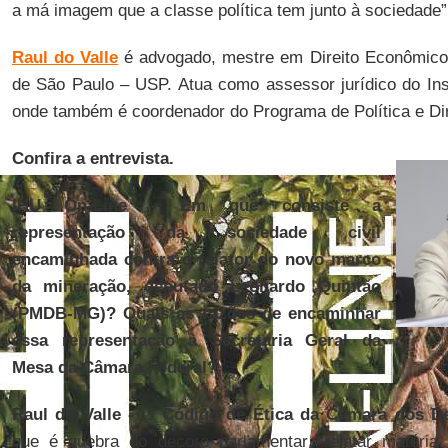
a má imagem que a classe política tem junto à sociedade”
Raul do Valle
é advogado, mestre em Direito Econômico,
de São Paulo – USP. Atua como assessor jurídico do Inst
onde também é coordenador do Programa de Política e Dir
Confira a entrevista.
IHU On-Line - Em que consiste a
representação da sociedade civil
encaminhada contra o relator do novo marco
da mineração, deputado Leonardo Quintão
(PMDB-MG)? Quais as razões de encaminhar
essa representação à Secretaria Geral da
Mesa da Câmara Federal?
Raul do Valle -
O
Código de Ética da Câmara dos D
que é quebra do decoro parlamentar “relatar matéria 