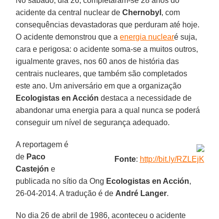
No sábado, dia 26, completaram-se 28 anos do
acidente da central nuclear de
Chernobyl
, com
consequências devastadoras que perduram até hoje.
O acidente demonstrou que a
energia nuclear
é suja,
cara e perigosa: o acidente soma-se a muitos outros,
igualmente graves, nos 60 anos de história das
centrais nucleares, que também são completados
este ano. Um aniversário em que a organização
Ecologistas en Acción
destaca a necessidade de
abandonar uma energia para a qual nunca se poderá
conseguir um nível de segurança adequado.
A reportagem é
de
Paco
Fonte
:
http://bit.ly/RZLEjK
Castejón
e
publicada no sítio da Ong
Ecologistas en Acción
,
26-04-2014. A tradução é de
André Langer
.
No dia 26 de abril de 1986, aconteceu o acidente