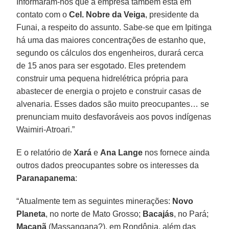
Informaram-nos que a empresa também está em
contato com o
Cel. Nobre da Veiga
, presidente da
Funai, a respeito do assunto. Sabe-se que em Ipitinga
há uma das maiores concentrações de estanho que,
segundo os cálculos dos engenheiros, durará cerca
de 15 anos para ser esgotado. Eles pretendem
construir uma pequena hidrelétrica própria para
abastecer de energia o projeto e construir casas de
alvenaria. Esses dados são muito preocupantes… se
prenunciam muito desfavoráveis aos povos indígenas
Waimiri-Atroari.”
E o relatório de
Xará
e
Ana Lange
nos fornece ainda
outros dados preocupantes sobre os interesses da
Paranapanema
:
“Atualmente tem as seguintes minerações:
Novo
Planeta
, no norte de Mato Grosso;
Bacajás
, no Pará;
Maçanã
(Massangana?), em Rondônia, além das