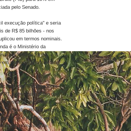
ciada pelo Senado.
il execução política" e seria
s de R$ 85 bilhões - nos
uplicou em termos nominais.
nda é o Ministério da
ve ser feito de forma
 em entrevista por telefone
Nacional dos Trabalhadores
o PT, cobra mais pulso do
 de posse da presidenta
erno. Estudos do governo
ação, só é preciso eleger
superávit primário? Vai