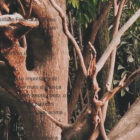
", questiona
rsidade Federal de Minas
ades sociais. "O debate
uecer que não se gasta
batendo as das escolas
onal com as dimensões
eiro passo importante de
a participar mais da busca
ores. Também nesse ponto, o
para gestores públicos
tas salariais anuais, acima
 e instou governadores e