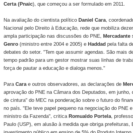
Certa (Pnaic
), que começou a ser formulado em 2011.
Na avaliação do cientista político
Daniel Cara
, coordenad
Nacional pelo Direito à Educação, rede que mobiliza deze
ampla participação nas discussões do PNE,
Mercadante
Genro
(ministro entre 2004 e 2005) e
Haddad
pela falta 
debates do setor. "Tem que assumir agendas. São mais d
tempo padrão para um gestor mostrar suas linhas de tra
força de pautar a educação e dialoga menos."
Para
Cara
e outros observadores, as declarações de
Mer
aprovação do PNE na Câmara dos Deputados, em junho, d
de cintura" do MEC na ponderação sobre o futuro do finan
no país. "Ele teve papel pequeno na negociação do PNE e
ministro da Fazenda", critica
Romualdo Portela
, profess
Paulo (USP), em alusão à medida que obriga prefeituras, 
investimento público em ensino de 5% do Produto Interno