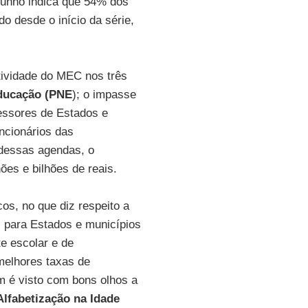
junho indica que 54% dos
o desde o início da série,
tividade do MEC nos três
Educação (PNE
); o impasse
essores de Estados e
ncionários das
 dessas agendas, o
ões e bilhões de reais.
cos, no que diz respeito a
s para Estados e municípios
e escolar e de
melhores taxas de
m é visto com bons olhos a
Alfabetização na Idade