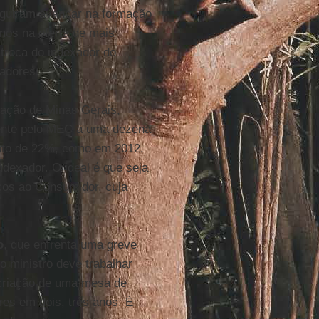
guiram avançar na formação
os na oferta de mais
 troca do indexador do
hadores.
cação de Minas Gerais,
mente pelo MEC a uma dezena
nto de 22%, como em 2012.
ndexador. O ideal é que seja
ços ao Consumidor, cuja
o
, que enfrenta uma greve
o ministro deve trabalhar
 criação de uma mesa de
res em dois, três anos. É