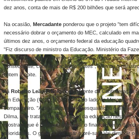
dez anos, conta de mais de R$ 200 bilhões que será apre
Na ocasião,
Mercadante
ponderou que o projeto "tem difíc
necessário dobrar o orçamento do MEC, calculado em mai
últimos dez anos, o orçamento federal da educação quadr
"Fiz discurso de ministro da Educação. Ministério da Faze
Fazenda. Brigo no governo por mais recursos, mas isso de
consequente, com indicação de fontes", afirmou o ministro
ontem à noite.
Já
Roberto Leão Franklin
, presidente da Confederação 
em Educação (CNTE), que milita ao lado de Mercadante n
companheiro. "A declaração dele desqualificou o discurso
Dilma, que tratava da priorização da educação neste gov
mostram que é possível aumentar o financiamento da educ
prioridades. O governo vai usar o pré-sal? Vai diminuir o 