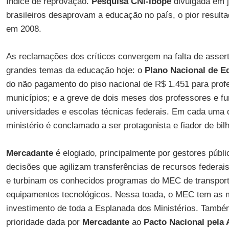
índice de reprovação.
Pesquisa CNI-Ibope
divulgada em 
brasileiros desaprovam a educação no país, o pior resultad
em 2008.
As reclamações dos críticos convergem na falta de asser
grandes temas da educação hoje: o
Plano Nacional de 
do não pagamento do piso nacional de R$ 1.451 para prof
municípios; e a greve de dois meses dos professores e fu
universidades e escolas técnicas federais. Em cada uma
ministério é conclamado a ser protagonista e fiador de bilh
Mercadante
é elogiado, principalmente por gestores públi
decisões que agilizam transferências de recursos federai
e turbinam os conhecidos programas do MEC de transport
equipamentos tecnológicos. Nessa toada, o MEC tem as 
investimento de toda a Esplanada dos Ministérios. També
prioridade dada por
Mercadante
ao
Pacto Nacional pela 