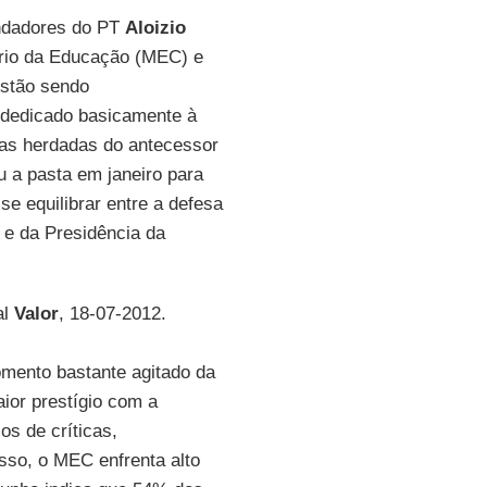
undadores do PT
Aloizio
rio da Educação (MEC) e
estão sendo
 dedicado basicamente à
cas herdadas do antecessor
 a pasta em janeiro para
 se equilibrar entre a defesa
 e da Presidência da
al
Valor
, 18-07-2012.
mento bastante agitado da
ior prestígio com a
s de críticas,
sso, o MEC enfrenta alto