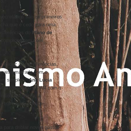
o."
secretários são os primeiros
acha que é cedo para uma
ansferências do
Plano de
se comprometem com
rapidez às transferências.
a mais amarrado com o
is simples."
Ana Lúcia
aviam assinado o PAR com o
édios escolares, a
ra transporte. Desde
a para driblar novos gastos