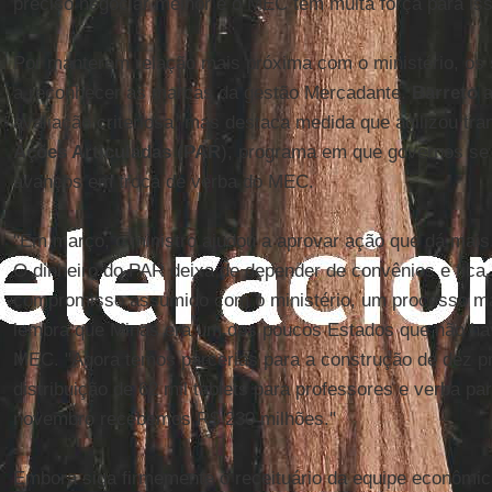
preciso negociar melhor e o MEC tem muita força para iss
Por manterem relação mais próxima com o ministério, os 
a reconhecer as marcas da gestão Mercadante.
Barreto
avaliação criteriosa, mas destaca medida que agilizou tr
Ações Articuladas (PAR
), programa em que governos 
avanços em troca de verba do MEC.
"Em março, o ministro ajudou a aprovar ação que dá mais 
O dinheiro do PAR deixa de depender de convênios e fic
compromisso assumido com o ministério, um processo ma
lembra que Minas era um dos poucos Estados que não h
MEC. "Agora temos parcerias para a construção de dez pr
distribuição de 62 mil tablets para professores e verba pa
novembro recebemos R$ 230 milhões."
Embora siga firmemente o receituário da equipe econômic