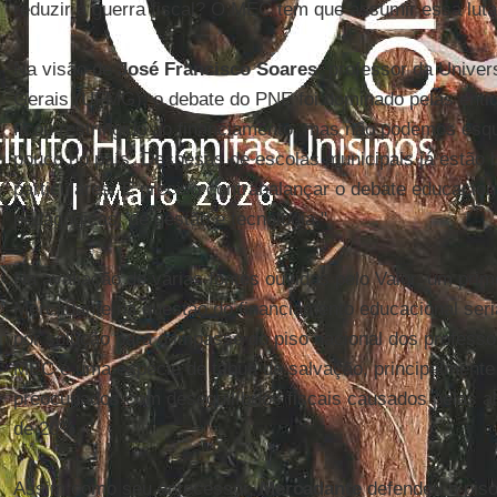
reduzir a guerra fiscal? O MEC tem que assumir essa luta
Na visão de
José Francisco Soares
, professor da Unive
Gerais (UFMG), o debate do PNE foi dominado pelas entid
ficou restringido ao financiamento, mas não podemos esq
pouco no país. Despesas de escolas municipais já estão 
particulares. É preciso contrabalançar o debate educaci
pedagógicas, de gestão e tecnologia."
Na avaliação de várias fontes ouvidas pelo Valor, um prim
Mercadante na questão do financiamento educacional seri
por solução para o impasse do piso nacional dos profess
MEC é uma espécie de tábua de salvação, principalmente 
preocupados com desequilíbrios fiscais causados pelas al
de 20%.
Assim como seu antecessor,
Mercadante
defendeu o piso