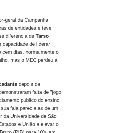
or-geral da Campanha
nas de entidades e teve
se diferencia de
Tarso
de capacidade de liderar
e cem dias, normalmente o
balho, mas o MEC perdeu a
cadante
depois da
emonstraram falta de "jogo
ciamento público do ensino
 sua fala parecia as de um
or da Universidade de São
Estados e União a elevar o
 Bruto (PIB) para 10% em