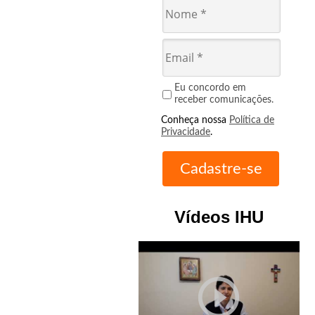
Eu concordo em
receber comunicações.
Conheça nossa
Política de
Privacidade
.
Vídeos IHU
play_circle_outline