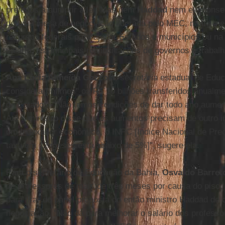
prefeitos a cumprir a lei. Mas nem
Haddad
nem ele conse
de uma mesa de negociação liderada pelo MEC, muito men
recursos federais para ajudar Estados e municípios ou na
salário, as principais reivindicações de governos e trabal
Ana Lúcia Almeida Gazzola
, secretária estadual de Edu
considera "ínfimos" os R$ 10 bilhões transferidos anual
de Estados. "Não temos condições de dar todo ano aume
Até o ministro disse que os aumentos precisam de outro i
um indexador econômico, o INPC [Índice Nacional de Pre
taxa em 12 meses está abaixo de 5%]", sugere ela.
Para o secretário de Educação da Bahia,
Osvaldo Barret
de professores de mais de três meses por causa do piso, 
para tirar do papel proposta do então ministro Haddad de
negociação. "Não dá para melhorar o salário dos professo