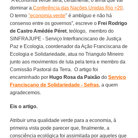
“A economia verde será, certamente, o tema que vai
dominar a
Conferência das Nações Unidas Rio +20
.
O termo
"economia verde
" é ambíguo e não há
consenso entre os governos”, escreve o
Frei Rodrigo
de Castro Amédée Péret
, teólogo, membro do
SINFRAJUPE - Serviço Interfranciscano de Justiça
Paz e Ecologia, coordenador da Ação Franciscana de
Ecologia e Solidariedade, atua no Triangulo Mineiro
junto aos movimentos de luta pela terra e membro da
Comissão Pastoral da Terra. O artigo foi
encaminhado por
Hugo Rosa da Paixão
do
Serviço
Franciscano de Solidariedade - Sefras
, a quem
agradecemos.
Eis o artigo.
Atribuir uma qualidade verde para a economia, à
primeira vista pode parecer que, finalmente, a
consciência ecológica foi assimilada por aqueles que