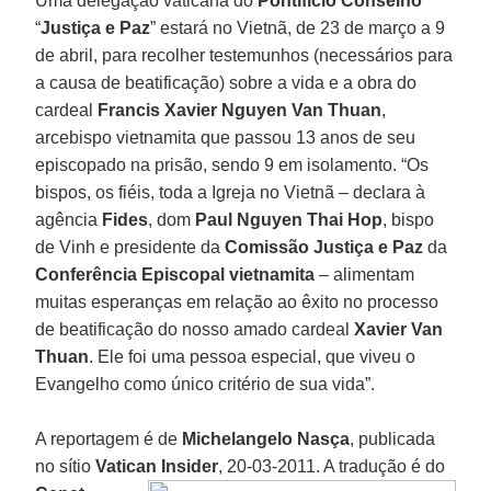
Uma delegação vaticana do
Pontifício Conselho
“
Justiça e Paz
” estará no Vietnã, de 23 de março a 9
de abril, para recolher testemunhos (necessários para
a causa de beatificação) sobre a vida e a obra do
cardeal
Francis Xavier Nguyen Van Thuan
,
arcebispo vietnamita que passou 13 anos de seu
episcopado na prisão, sendo 9 em isolamento. “Os
bispos, os fiéis, toda a Igreja no Vietnã – declara à
agência
Fides
, dom
Paul Nguyen Thai Hop
, bispo
de Vinh e presidente da
Comissão Justiça e Paz
da
Conferência Episcopal vietnamita
– alimentam
muitas esperanças em relação ao êxito no processo
de beatificação do nosso amado cardeal
Xavier Van
Thuan
. Ele foi uma pessoa especial, que viveu o
Evangelho como único critério de sua vida”.
A reportagem é de
Michelangelo Nasça
, publicada
no sítio
Vatican Insider
, 20-03-2011. A tradução é do