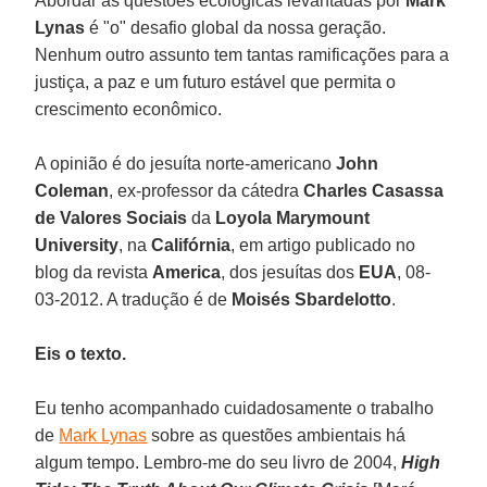
Abordar as questões ecológicas levantadas por
Mark
Lynas
é "o" desafio global da nossa geração.
Nenhum outro assunto tem tantas ramificações para a
justiça, a paz e um futuro estável que permita o
crescimento econômico.
A opinião é do jesuíta norte-americano
John
Coleman
, ex-professor da cátedra
Charles Casassa
de Valores Sociais
da
Loyola Marymount
University
, na
Califórnia
, em artigo publicado no
blog da revista
America
, dos jesuítas dos
EUA
, 08-
03-2012. A tradução é de
Moisés Sbardelotto
.
Eis o texto.
Eu tenho acompanhado cuidadosamente o trabalho
de
Mark Lynas
sobre as questões ambientais há
algum tempo. Lembro-me do seu livro de 2004,
High