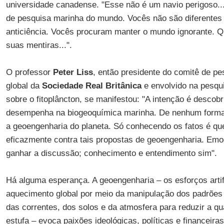
universidade canadense. "Esse não é um navio perigoso..
de pesquisa marinha do mundo. Vocês não são diferentes d
anticiência. Vocês procuram manter o mundo ignorante.
suas mentiras...".
O professor
Peter Liss
, então presidente do comitê de p
global da
Sociedade Real Britânica
e envolvido na pesquis
sobre o fitoplâncton, se manifestou: "A intenção é descobri
desempenha na biogeoquímica marinha. De nenhum forma é
a geoengenharia do planeta. Só conhecendo os fatos é q
eficazmente contra tais propostas de geoengenharia. Emo
ganhar a discussão; conhecimento e entendimento sim".
Há alguma esperança. A geoengenharia – os esforços artifi
aquecimento global por meio da manipulação dos padrões 
das correntes, dos solos e da atmosfera para reduzir a qu
estufa – evoca paixões ideológicas, políticas e financeir