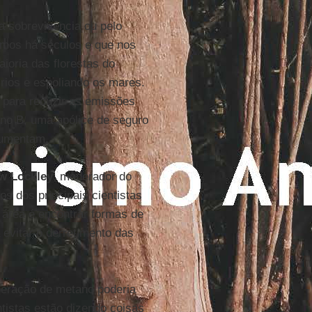
a sobrevivência ou pelo
zemos há séculos e que nos
ioria das florestas do
rios e espoliando os mares.
para reduzir as emissões
ano B, uma apólice de seguro
rgumentam.
w Lockley
, moderador do
s dos principais cientistas
 área é encontrar formas de
evitar o derretimento das
beração de metano poderia
ntistas estão dizendo coisas