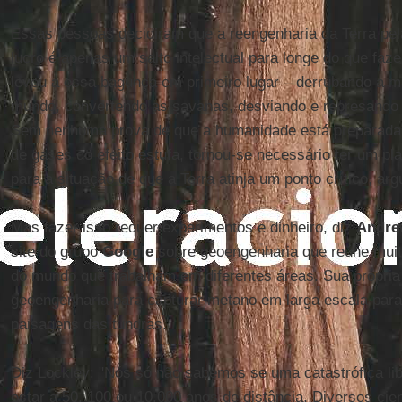
Essas pessoas decidiram que a reengenharia da Terra pel
lucro é apenas um salto intelectual para longe do que fa
levou a essa bagunça em primeiro lugar – derrubando a ma
mundo, convertendo as savanas, desviando e represando 
Sem nenhuma prova de que a humanidade está preparada 
de gases do efeito estufa, tornou-se necessário ter um pl
para a situação de que a Terra atinja um ponto crítico, a
Mas fazer isso requer experimentos e dinheiro, diz
Andre
site do grupo
Google
sobre geoengenharia que reúne muito
do mundo que trabalham em diferentes áreas. Sua própria
geoengenharia para capturar metano em larga escala para 
paisagens das tundras.
Diz Lockley: "Nós só não sabemos se uma catastrófica li
estar a 50, 100 ou 10.000 anos de distância. Diversos cie