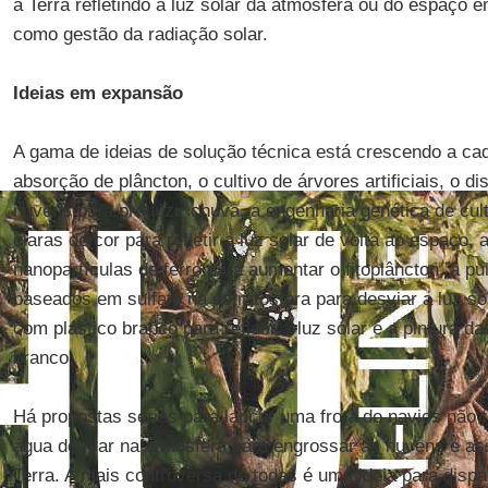
a Terra refletindo a luz solar da atmosfera ou do espaço
como gestão da radiação solar.
Ideias em expansão
A gama de ideias de solução técnica está crescendo a ca
absorção de plâncton, o cultivo de árvores artificiais, o d
nuvens para produzir chuva, a engenharia genética de cu
claras de cor para refletir a luz solar de volta ao espaço,
nanopartículas de ferro para aumentar o fitoplâncton, a p
baseados em sulfato na estratosfera para desviar a luz so
com plástico branco para refletir a luz solar e a pintura d
branco.
Há propostas sérias para lançar uma frota de navios não t
água do mar na atmosfera para engrossar as nuvens e assi
Terra. A mais controversa de todas é uma ideia para dispa