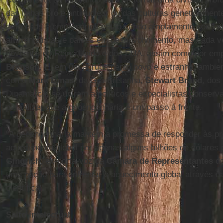
das linhas pró e antinuclear ou das culturas geneticamente
empresas e empresários estão sendo amplamente contest
ambientalistas e países em desenvolvimento, mas cada v
governos do Reino Unido e dos EUA, assim como por em
Branson
. E, em um agrupamento novo e estranho, ambient
como
Mark Lynas
, da Grã-Bretanha,
Stewart Brand
, dos
Dinamarca, se uniram a políticos e especialistas conserva
para dizer que a geoengenharia é um passo à frente.
"A geoengenharia mantém a promessa de responder às p
aquecimento global por apenas alguns bilhões de dólares 
Gingrich
, ex-porta-voz da
Câmara de Representantes
d
uma opção para enfrentar o aquecimento global através 
científica".
Salto intelectual