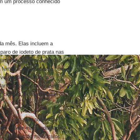
 em um processo conhecido
da mês. Elas incluem a
isparo de iodeto de prata nas
lturas para que sejam mais
 a fertilização do oceano com
ulverização de aerossóis
lar, a cobertura do deserto
as cidades e das estradas de
ripulados para pulverizar
m refletir mais radiação da
rar trilhões de minúsculos