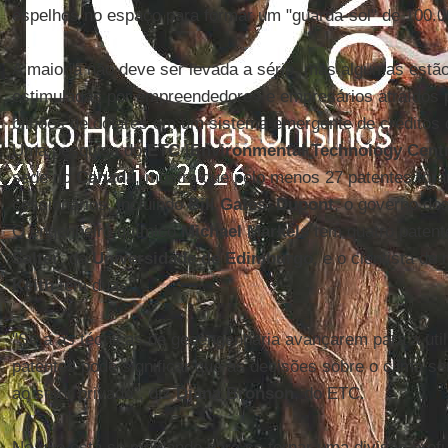
espelhos no espaço para formar um "guarda-sol" de 100.00
A maioria não deve ser levada a sério, mas algumas estã
estimuladas por empreendedores e empresários atraídos p
bilhões de dólares em um sistema emergente de créditos
Uma pesquisa do
ETC
[
Environmental Technology Cent
sede no
Canadá
, mostra que pelo menos 27 patentes for
cessionários, incluindo
Bill Gates
,
Dupont
, o governo do
O engenheiro químico
Michael Markels
tem quatro paten
Salter
, da
Universidade de Edimburgo
, e o cientista d
Keith
têm duas.
"Se a as técnicas de geoengenharia avançarem para a utili
patentes pode significar que as decisões sobre o clima s
ao setor privado", diz
Diana Bronson
, do ETC.
No que está se moldando para se tornar uma divisão profu