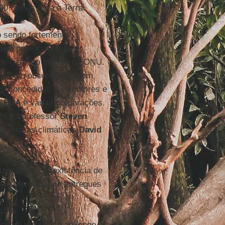
0 milhas para a Terra.
o sendo fortemente
elo potencial de fazer
 de carbono globais da ONU.
re
], um observatório com
am concedidas a inventores e
s
EUA
e várias corporações.
tes. O professor
Steven
e mudanças climáticas
David
zação real, a existência de
erão efetivamente entregues
nda e ideológica ao longo