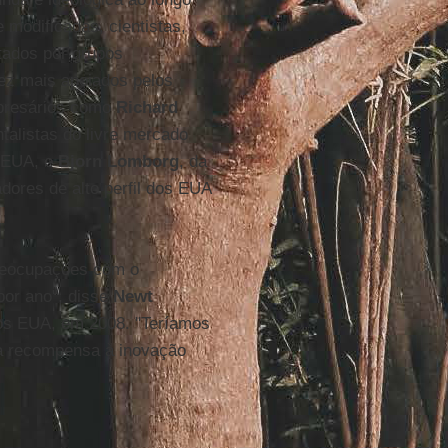
 modificadas, cientistas,
ados por grupos
ez mais apoiados pelos
presários como
Richard
alistas do livre mercado
 EUA, e
Bjorn Lomborg
, da
dores de alto perfil dos EUA
reocupações com o
por ano", disse
Newt
os EUA, em 2008. "Teríamos
da recompensa à inovação