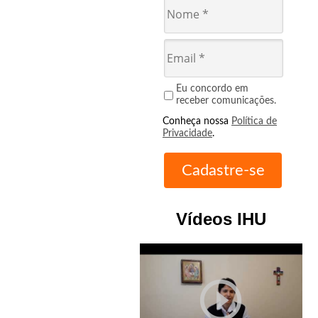
Eu concordo em
receber comunicações.
Conheça nossa
Política de
Privacidade
.
Vídeos IHU
play_circle_outline