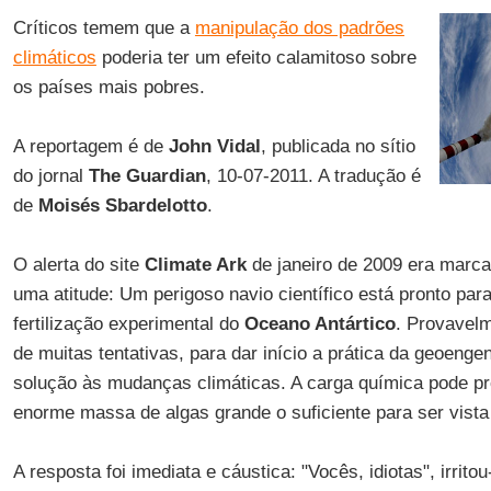
Críticos temem que a
manipulação dos padrões
climáticos
poderia ter um efeito calamitoso sobre
os países mais pobres.
A reportagem é de
John Vidal
, publicada no sítio
do jornal
The Guardian
, 10-07-2011. A tradução é
de
Moisés Sbardelotto
.
O alerta do site
Climate Ark
de janeiro de 2009 era marc
uma atitude: Um perigoso navio científico está pronto par
fertilização experimental do
Oceano Antártico
. Provavelm
de muitas tentativas, para dar início a prática da geoeng
solução às mudanças climáticas. A carga química pode p
enorme massa de algas grande o suficiente para ser vista
A resposta foi imediata e cáustica: "Vocês, idiotas", irri