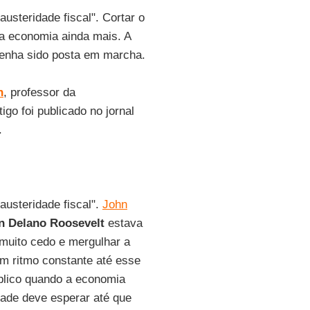
usteridade fiscal". Cortar o
a economia ainda mais. A
tenha sido posta em marcha.
n
, professor da
igo foi publicado no jornal
.
usteridade fiscal".
John
in Delano Roosevelt
estava
 muito cedo e mergulhar a
m ritmo constante até esse
blico quando a economia
dade deve esperar até que