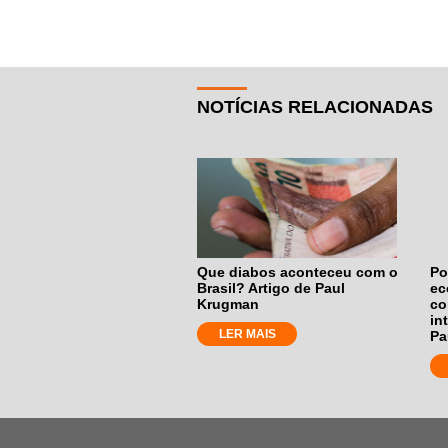
NOTÍCIAS RELACIONADAS
Que diabos aconteceu com o
Po
Brasil? Artigo de Paul
ec
Krugman
co
in
LER MAIS
Pa