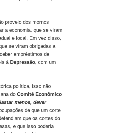
ão proveio dos mornos
ar a economia, que se viram
dual e local. Em vez disso,
 que se viram obrigadas a
eceber empréstimos de
eis à
Depressão
, com um
.
rica política, isso não
icana do
Comitê Econômico
astar menos, dever
ocupações de que um corte
defendiam que os cortes do
sas, e que isso poderia