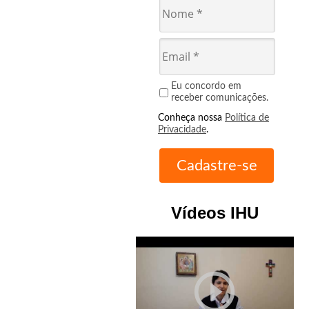
Eu concordo em
receber comunicações.
Conheça nossa
Política de
Privacidade
.
Vídeos IHU
play_circle_outline