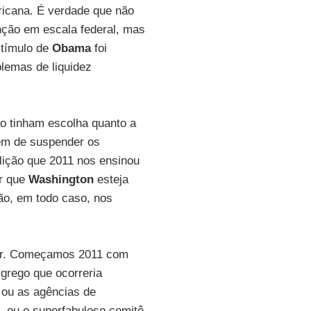
ricana. É verdade que não
ção em escala federal, mas
stímulo de
Obama
foi
lemas de liquidez
o tinham escolha quanto a
ém de suspender os
lição que 2011 nos ensinou
er que
Washington
esteja
ão, em todo caso, nos
cer. Começamos 2011 com
 grego que ocorreria
 ou as agências de
, ou o superfabuloso comitê