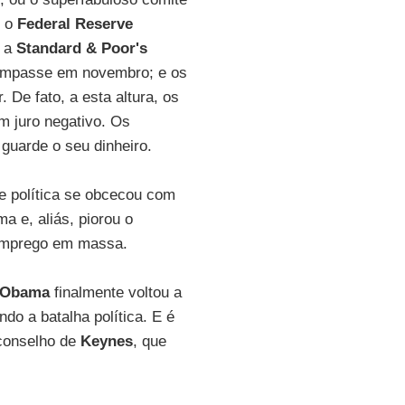
s o
Federal Reserve
; a
Standard & Poor's
 impasse em novembro; e os
De fato, a esta altura, os
m juro negativo. Os
guarde o seu dinheiro.
e política se obcecou com
a e, aliás, piorou o
emprego em massa.
 Obama
finalmente voltou a
do a batalha política. E é
conselho de
Keynes
, que