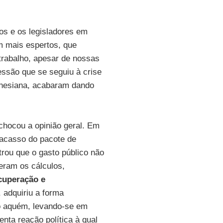
cos e os legisladores em
m mais espertos, que
trabalho, apesar de nossas
ssão que se seguiu à crise
eynesiana, acabaram dando
chocou a opinião geral. Em
racasso do pacote de
rou que o gasto público não
eram os cálculos,
cuperação e
, adquiriu a forma
to aquém, levando-se em
nta reação política à qual