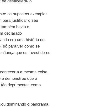
 de desacelerá-lo.
ento: os supostos exemplos
para justificar o seu
E também havia o
am declarado
anda era uma história de
, só para ver como se
onfiança que os investidores
acontecer a a mesma coisa.
e e demonstrou que a
m tão deprimentes como
inuou dominando o panorama