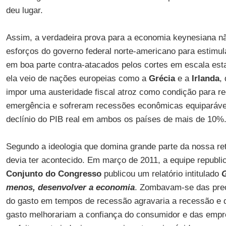
deu lugar.
Assim, a verdadeira prova para a economia keynesiana n
esforços do governo federal norte-americano para estimul
em boa parte contra-atacados pelos cortes em escala esta
ela veio de nações europeias como a
Grécia
e a
Irlanda
,
impor uma austeridade fiscal atroz como condição para r
emergência e sofreram recessões econômicas equiparáv
declínio do PIB real em ambos os países de mais de 10%
Segundo a ideologia que domina grande parte da nossa retó
devia ter acontecido. Em março de 2011, a equipe republ
Conjunto do Congresso
publicou um relatório intitulado
G
menos, desenvolver a economia
. Zombavam-se das pre
do gasto em tempos de recessão agravaria a recessão e 
gasto melhorariam a confiança do consumidor e das empre