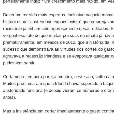
perfeitamente induzir um crescimento mais rápido, em vez
Deveriam ter sido mais espertos, inclusive naquele mom
históricos de "austeridade expansionista" que empregavam 
raciocínio já tinham sido rigorosamente desacreditados. 
vergonhoso fato de que muitas pessoas da direita já havi
prematuramente, em meados de 2010, que a história da Irl
sucesso que demonstrava as virtudes dos cortes do gasto
agravava a recessão irlandesa e se evaporava qualquer c
pudessem sentir.
Certamente, embora pareça mentira, neste ano, voltou a 
Muitos proclamaram que a Irlanda havia superado o baqu
austeridade funciona (e depois vieram os números e era
antes).
Mas a insistência em cortar imediatamente o gasto cont