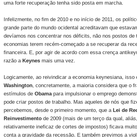
uma forte recuperação tenha sido posta em marcha.
Infelizmente, no fim de 2010 e no início de 2011, os políti
grande parte do mundo ocidental acreditavam que estava
devíamos nos concentrar nos déficits, não nos postos de 
economias terem recém-começado a se recuperar da rece
financeira. E, por agir de acordo com essa crença antik
razão a
Keynes
mais uma vez.
Logicamente, ao reivindicar a economia keynesiana, isso 
Washington
, concretamente, a maioria considera que o f
estímulos de
Obama
para impulsionar o emprego demonst
pode criar postos de trabalho. Mas aqueles de nós que fiz
percebemos, desde o primeiro momento, que a
Lei de Re
Reinvestimento
de 2009 (mais de um terço da qual, aliás
relativamente ineficaz de cortes de impostos) ficava mui
conta a gravidade da recessão. E também previmos a viole