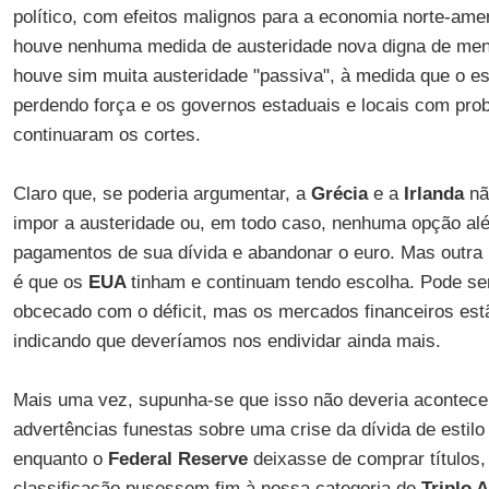
político, com efeitos malignos para a economia norte-ame
houve nenhuma medida de austeridade nova digna de men
houve sim muita austeridade "passiva", à medida que o e
perdendo força e os governos estaduais e locais com prob
continuaram os cortes.
Claro que, se poderia argumentar, a
Grécia
e a
Irlanda
nã
impor a austeridade ou, em todo caso, nenhuma opção al
pagamentos de sua dívida e abandonar o euro. Mas outra 
é que os
EUA
tinham e continuam tendo escolha. Pode s
obcecado com o déficit, mas os mercados financeiros est
indicando que deveríamos nos endividar ainda mais.
Mais uma vez, supunha-se que isso não deveria aconte
advertências funestas sobre uma crise da dívida de estilo
enquanto o
Federal Reserve
deixasse de comprar títulos,
classificação pusessem fim à nossa categoria de
Triplo A