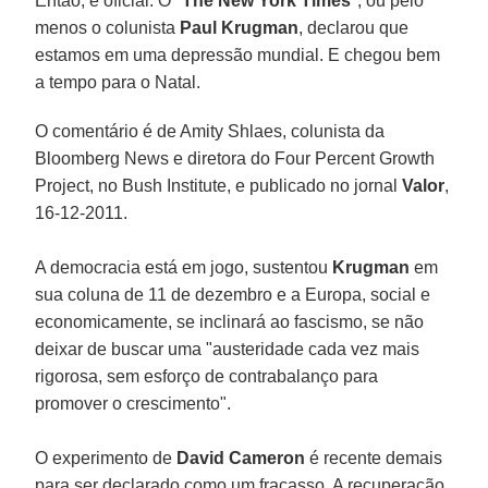
Então, é oficial. O "
The New York Times
", ou pelo
menos o colunista
Paul Krugman
, declarou que
estamos em uma depressão mundial. E chegou bem
a tempo para o Natal.
O comentário é de Amity Shlaes, colunista da
Bloomberg News e diretora do Four Percent Growth
Project, no Bush Institute, e publicado no jornal
Valor
,
16-12-2011.
A democracia está em jogo, sustentou
Krugman
em
sua coluna de 11 de dezembro e a Europa, social e
economicamente, se inclinará ao fascismo, se não
deixar de buscar uma "austeridade cada vez mais
rigorosa, sem esforço de contrabalanço para
promover o crescimento".
O experimento de
David Cameron
é recente demais
para ser declarado como um fracasso. A recuperação