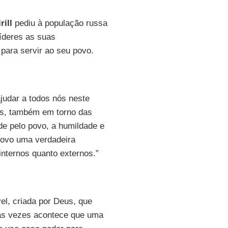
rill
pediu à população russa
íderes as suas
para servir ao seu povo.
judar a todos nós neste
dos, também em torno das
de pelo povo, a humildade e
povo uma verdadeira
 internos quanto externos.”
vel, criada por Deus, que
tas vezes acontece que uma