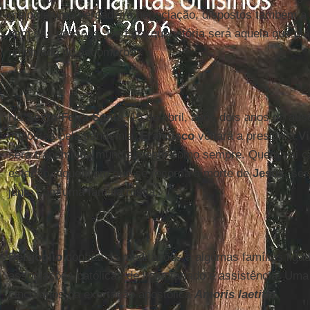
meio de uma verdadeira negociação, dispostos também a f
bem das pessoas. De fato, que vitória será aquela que pl
amontado de escombros?”.
Na
Sexta-Feira Santa
, 15 de abril, após dois anos de aus
impostas pela pandemia,
Francisco
voltará a presidir a
Vi
será transmitida mundialmente como sempre. Quem vai ca
estação, aquela em que se recorda a morte de
Jesus
, se
junto com uma família russa.
Bergoglio
confiou as meditações a algumas famílias liga
associações católicas de voluntariado e assistência. Uma
cinco anos da exortação apostólica
Amoris laetitia
.