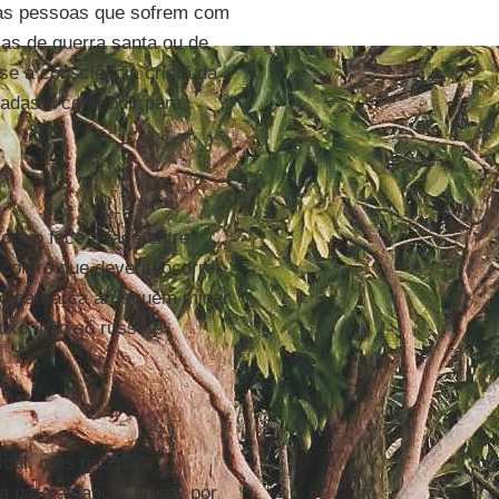
s as pessoas que sofrem com
jas de guerra santa ou de
se a consciência cristã da
das a contribuir para
ontro face a face entre
ontro que deveria ocorrer
 patriarca arrisquem minar
oxo, não só russo e
scal, mas não para
a para alcançar a paz, por