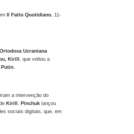
 em
Il Fatto Quotidiano
, 11-
 Ortodoxa Ucraniana
u, Kirill
, que voltou a
 Putin
.
iram a intervenção do
 de
Kirill
.
Pinchuk
lançou
es sociais digitais, que, em