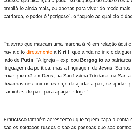
pessoa que alcançou o poder se esqueça de todo o resto 
ampliá-lo ainda mais, ou apenas para viver de modo mais 
patriarca, o poder é “perigoso”, e “aquele ao qual ele é da
Palavras que marcam uma marcha à ré em relação àquilo
havia dito
diretamente
a
Kirill
, que ainda no início da gue
lado de
Putin
. “A Igreja – explicou
Bergoglio
ao patriarca
linguagem da política, mas a linguagem de
Jesus
. Somos
povo que crê em Deus, na Santíssima Trindade, na Santa
devemos nos unir no esforço de ajudar a paz, de ajudar q
caminhos de paz, para apagar o fogo.”
Francisco
também acrescentou que “quem paga a conta d
são os soldados russos e são as pessoas que são bomb