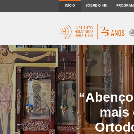
INÍCIO
SOBRE O IHU
PROGRAM
“Abençoa
mais 
Ortodo