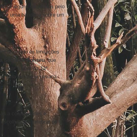
azer alguns sacrifícios pelo
antar uma bandeira sobre um
ência devido às limitações
a Sacra
no
Coliseu
, que
rregar a cruz da 13ª
rão uma família ucraniana
das a comunidades e
 escolha para celebrar os