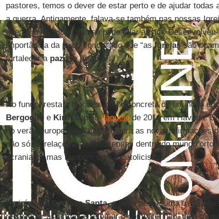
pastores, temos o dever de estar perto e de ajudar toda
a guerra. Antigamente, falava-se também nas nossas Igre
guerra justa. Hoje, não se pode falar assim. Desenvolveu-
importância da paz”, concluindo que “as
Igrejas
são chama
fortalecer a
paz
e a
justiça
”.
No fundo, resta a hipótese muito concreta de um novo enc
Bergoglio
e
Kirill
depois
daquele
de 2016 em Havana. Enc
no verão europeu de 2022, embora as novas afirmações do
não só as relações já muito tensas dentro do mundo ortod
ucraniano, mas também com o catolicismo.
No início da
Semana Santa
, o papa pediu “uma trégua pa
recarregar as armas e retomar o combate, não, uma trégu