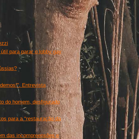
ezzi
 útil para parar o lobby gay
Rússias?
demos!". Entrevista
sto do homem, desfigurado
kos para a “restauração da
lém das incompreensões e