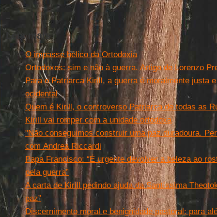
Leia mais
O impasse bélico da Ortodoxia
Ortodoxos: sim e não à guerra. Artigo de Lorenzo Pr
Para o Patriarca Kirill, a guerra é moralmente justa e
ocidental
Quem é Kirill, o controverso Patriarca de todas as 
Kirill vai romper com a unidade ortodoxa
"Não conseguimos construir uma paz duradoura. Per
com Andrea Riccardi
Papa Francisco: “É urgente devolver a beleza ao ro
pela guerra”
A carta de Kirill pedindo ajuda da Santíssima Theoto
paz”
Discernimento moral e benignidade pastoral: para a