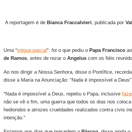
A reportagem é de
Bianca Fraccalvieri
, publicada por
Va
Uma “
trégua pascal
”: foi o que pediu o
Papa Francisco
ao
de Ramos
, antes de rezar o
Angelus
com os fiéis reunid
Ao nos dirigir a Nossa Senhora, disse o Pontífice, recor
disse a Maria na Anunciação: “Nada é impossível a Deus”
“Nada é impossível a Deus, repetiu o Papa, inclusive
faze
não se vê o fim, uma guerra que todos os dias nos coloc
hediondos e atrozes crueldades realizados contra civis 
intenção.”
Estamos nos dias que precedem a
Páscoa
, disse ainda o