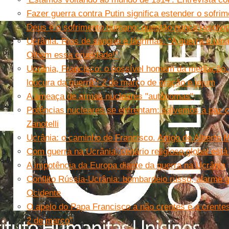
Fazer guerra contra Putin significa estender o sofri
Deus e o sofrimento humano: questão nunca resolvid
Ucrânia. Rios de sangue e lágrimas. “A guerra é uma
Olhem essa crueldade!”
Ucrânia, Francisco: o possível homem da mediação.
loucura da guerra”: 2 de março de oração e jejum
A ameaça de armas nucleares "autônomas"
Potências nucleares se enfrentam: salvemos a paz c
Zanotelli
Ucrânia: o caminho de Francisco. Artigo de Alberto M
Com guerra na Ucrânia, cenário religioso global est
A impotência da Europa diante da guerra na Ucrânia
Conflito Rússia-Ucrânia: bombardeio russo, alarme 
Ocidente
O apelo do Papa Francisco a não crentes e a crente
2 de março”