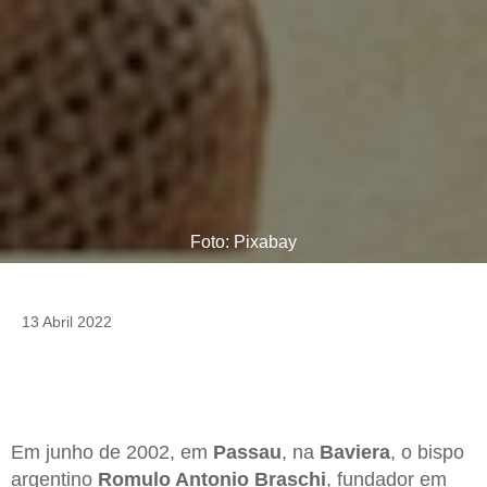
Foto: Pixabay
13 Abril 2022
Em junho de 2002, em
Passau
, na
Baviera
, o bispo
argentino
Romulo Antonio Braschi
, fundador em