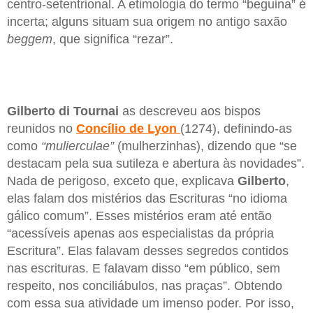
centro-setentrional. A etimologia do termo “beguina” é
incerta; alguns situam sua origem no antigo saxão
beggem
, que significa “rezar”.
Gilberto di Tournai
as descreveu aos bispos
reunidos no
Concílio de Lyon
(1274), definindo-as
como
“mulierculae”
(mulherzinhas), dizendo que “se
destacam pela sua sutileza e abertura às novidades”.
Nada de perigoso, exceto que, explicava
Gilberto
,
elas falam dos mistérios das Escrituras “no idioma
gálico comum”. Esses mistérios eram até então
“acessíveis apenas aos especialistas da própria
Escritura”. Elas falavam desses segredos contidos
nas escrituras. E falavam disso “em público, sem
respeito, nos conciliábulos, nas praças”. Obtendo
com essa sua atividade um imenso poder. Por isso,