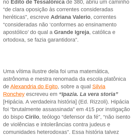
no
Edito de Tessalônica
de 380, abriu um caminho
“de clara oposição às correntes consideradas
heréticas”, escreve
Adriana Valerio
, correntes
“consideradas não ‘conformes ao ensinamento
apostólico’ do qual a
Grande Igreja
, católica e
ortodoxa, se fazia garantidora”.
Uma vítima ilustre dela foi uma matemática,
astrônoma e mestra renomada da escola platônica
de
Alexandria do Egito
, sobre a qual
Silvia
Ronchey
escreveu em
“Ipazia. La vera storia”
[Hipácia. A verdadeira história] (Ed. Rizzoli). Hipácia
foi “brutalmente assassinada” em 415 por instigação
do bispo
Cirilo
, teólogo “defensor da fé”, “não isento
de violências e intolerâncias contra judeus e
comunidades heterodoxas”. Essa história talvez