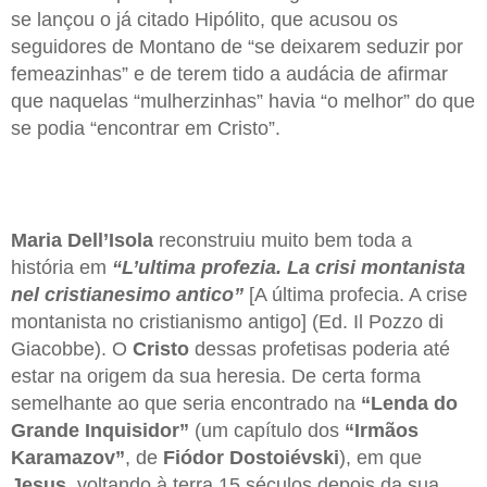
se lançou o já citado Hipólito, que acusou os
seguidores de Montano de “se deixarem seduzir por
femeazinhas” e de terem tido a audácia de afirmar
que naquelas “mulherzinhas” havia “o melhor” do que
se podia “encontrar em Cristo”.
Maria Dell’Isola
reconstruiu muito bem toda a
história em
“L’ultima profezia. La crisi montanista
nel cristianesimo antico”
[A última profecia. A crise
montanista no cristianismo antigo] (Ed. Il Pozzo di
Giacobbe). O
Cristo
dessas profetisas poderia até
estar na origem da sua heresia. De certa forma
semelhante ao que seria encontrado na
“Lenda do
Grande Inquisidor”
(um capítulo dos
“Irmãos
Karamazov”
, de
Fiódor Dostoiévski
), em que
Jesus
, voltando à terra 15 séculos depois da sua