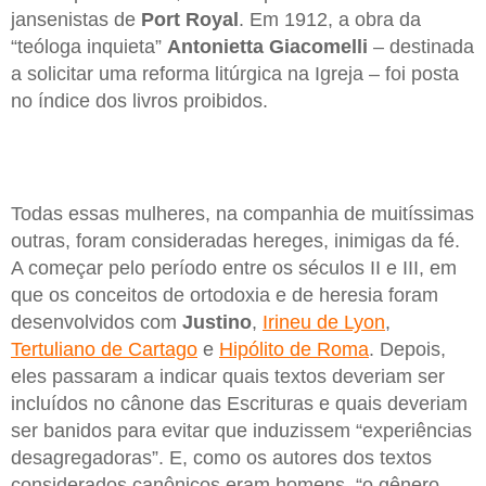
jansenistas de
Port Royal
. Em 1912, a obra da
“teóloga inquieta”
Antonietta Giacomelli
– destinada
a solicitar uma reforma litúrgica na Igreja – foi posta
no índice dos livros proibidos.
Todas essas mulheres, na companhia de muitíssimas
outras, foram consideradas hereges, inimigas da fé.
A começar pelo período entre os séculos II e III, em
que os conceitos de ortodoxia e de heresia foram
desenvolvidos com
Justino
,
Irineu de Lyon
,
Tertuliano de Cartago
e
Hipólito de Roma
. Depois,
eles passaram a indicar quais textos deveriam ser
incluídos no cânone das Escrituras e quais deveriam
ser banidos para evitar que induzissem “experiências
desagregadoras”. E, como os autores dos textos
considerados canônicos eram homens, “o gênero