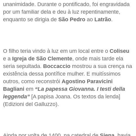
unanimidade. Durante o pontificado, foi engravidada
por um familiar dela e deu à luz repentinamente,
enquanto se dirigia de
São Pedro
ao
Latrão
.
O filho teria vindo à luz em um local entre o
Coliseu
e a
Igreja de São Clemente
, onde mais tarde ela
seria sepultada.
Boccaccio
mostrou a sua crença na
existência dessa pontífice mulher. E muitíssimos
outros, como reconstrói
Agostino Paravicini
Bagliani
em
“La papessa Giovanna. I testi della
leggenda”
[A papisa Joana. Os textos da lenda]
(Edizioni del Galluzzo).
Ainda por volta de 1400, na catedral de
Siena
, havia