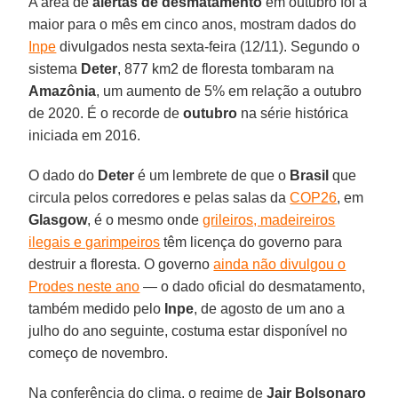
A área de
alertas de desmatamento
em outubro foi a
maior para o mês em cinco anos, mostram dados do
Inpe
divulgados nesta sexta-feira (12/11). Segundo o
sistema
Deter
, 877 km2 de floresta tombaram na
Amazônia
, um aumento de 5% em relação a outubro
de 2020. É o recorde de
outubro
na série histórica
iniciada em 2016.
O dado do
Deter
é um lembrete de que o
Brasil
que
circula pelos corredores e pelas salas da
COP26
, em
Glasgow
, é o mesmo onde
grileiros, madeireiros
ilegais e garimpeiros
têm licença do governo para
destruir a floresta. O governo
ainda não divulgou o
Prodes neste ano
— o dado oficial do desmatamento,
também medido pelo
Inpe
, de agosto de um ano a
julho do ano seguinte, costuma estar disponível no
começo de novembro.
Na conferência do clima, o regime de
Jair Bolsonaro