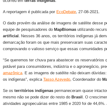
ocorreu em
terras indígenas
.
A reportagem é publicada por
EcoDebate
, 27-08-2021.
O dado provém da análise de imagens de satélite desse p
equipe de pesquisadores do
MapBiomas
utilizando recur
artificial
. Nesses 36 anos, os territórios indígenas já d
demarcação foram os que mais preservaram suas caracterí
comprovando o valioso serviço que essas comunidades 
“Se queremos ter chuva para abastecer os reservatórios 
potável para consumidores, indústria e o agronegócio, p
amazônica
. E as imagens de satélite não deixam dúvidas
os indígenas”, explica
Tasso Azevedo
, Coordenador do
M
Se os
territórios indígenas
permaneceram quase intactos
mesmo não se pode dizer do resto do
Brasil
. O crescime
atividades agropecuárias entre 1985 e 2020 foi de 44,6%. 