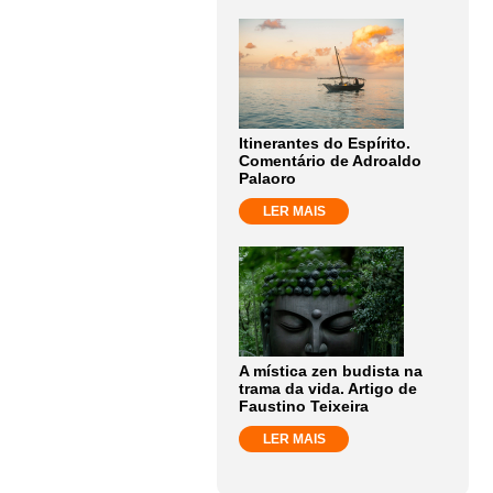
Itinerantes do Espírito.
Comentário de Adroaldo
Palaoro
LER MAIS
A mística zen budista na
trama da vida. Artigo de
Faustino Teixeira
LER MAIS