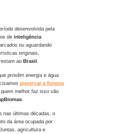
eríodo desenvolvida pela
sos de
inteligência
emarcados ou aguardando
sticas originais,
prestam ao
Brasil
.
que provêm energia e água
recisamos
preservar a floresta
: quem melhor faz isso são
apBiomas
.
 nas últimas décadas, o
nto da área ocupada por
Juntas, agricultura e