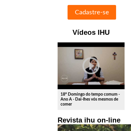
Vídeos IHU
play_circle_outline
18º Domingo do tempo comum -
Ano A - Dai-lhes vós mesmos de
comer
Revista ihu on-line