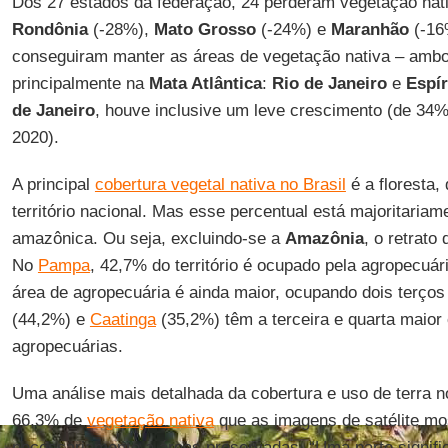
Dos 27 estados da federação, 24 perderam vegetação na
Rondônia
(-28%),
Mato Grosso
(-24%) e
Maranhão
(-16
conseguiram manter as áreas de vegetação nativa – ambo
principalmente na
Mata Atlântica
:
Rio de Janeiro
e
Espír
de Janeiro
, houve inclusive um leve crescimento (de 3
2020).
A principal
cobertura vegetal nativa no Brasil
é a floresta,
território nacional. Mas esse percentual está majoritaria
amazônica. Ou seja, excluindo-se a
Amazônia
, o retrato
No
Pampa
, 42,7% do território é ocupado pela agropecuá
área de agropecuária é ainda maior, ocupando dois terço
(44,2%) e
Caatinga
(35,2%) têm a terceira e quarta maior
agropecuárias.
Uma análise mais detalhada da cobertura e uso de terra 
66,3% de
vegetação nativa
que as imagens de satélite m
necessariamente a áreas preservadas. “Uma parte signifi