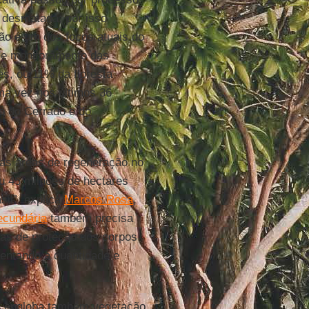
 desmatada, por isso
ão é um dos focos atuais do
de monitoramento das
es, ou 11% da floresta
a vez nos últimos 36
o do Cerrado e do
 as áreas de regeneração no
 45 milhões de hectares
il”, explica
Marcos Rosa
,
ecundária
também precisa
xas de proteção dos corpos
entando a quantidade e
s
engloba também vegetação