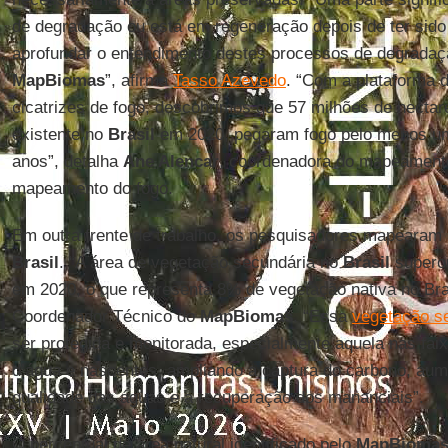
de degradação ou está em regeneração depois de ter sido
aprofundar o entendimento destes processos de degradaç
MapBiomas
”, afirma
Tasso Azevedo
. “Com a plataforma 
cicatrizes de fogo, descobrimos que 57 milhões de hectar
existente no
Brasil
em 2020, pegaram fogo pelo menos um
anos”, detalha
Ane Alencar
, coordenadora do mapeament
mapeamento do fogo.
Em outra frente de trabalho, os pesquisadores mapearam
Brasil
. “A área de vegetação secundária no
Brasil
superou
em 2020, o que representa 8% de vegetação nativa no Bras
Coordenador Técnico do
MapBiomas
. “Essa
vegetação s
ser protegida e monitorada, especialmente aquela nas fai
d’água e nascentes, ampliando a captura do carbono, aum
qualidade das águas e a recuperação dos mananciais”.
O percentual de área natural identificado pelo
MapBioma