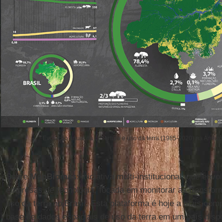
Evolução anual da cobertura e uso da terra (1985-2020) na Amaz
Sobre
MapBiomas
: iniciativa multi-institucional, que en
empresas de tecnologia, focada em monitorar as transfor
uso da terra no Brasil. Esta plataforma é hoje a mais comp
base de dados espaciais de uso da terra em um país disp