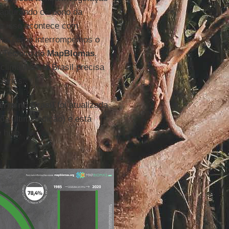
 capturando carbono da
 e isso acontece com
fera como interrompemos o
r Técnico do
MapBIomas
.
limáticas, o Brasil precisa
dárias”.
rra no Brasil
foi atualizada
a última edição) e está
 hoje.