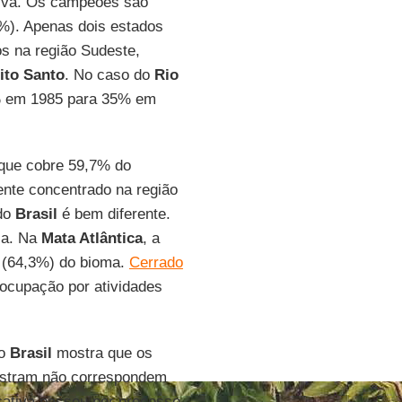
tiva. Os campeões são
%). Apenas dois estados
s na região Sudeste,
ito Santo
. No caso do
Rio
4% em 1985 para 35% em
 que cobre 59,7% do
mente concentrado na região
 do
Brasil
é bem diferente.
ria. Na
Mata Atlântica
, a
s (64,3%) do bioma.
Cerrado
 ocupação por atividades
no
Brasil
mostra que os
ostram não correspondem
cativa passou por processo