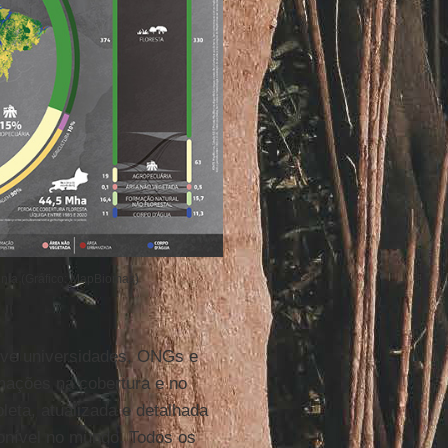
ônia (Gráfico: MapBiomas)
volve universidades, ONGs e
mações na cobertura e no
leta, atualizada e detalhada
onível no mundo. Todos os