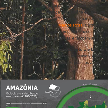
secundária, ou seja, que já foi destruída e se recuperou,
atmosfera. “Quando a vegetação secundária é suprimida,
frequência, não só liberamos mais carbono para a atmos
processo de captura”, informa
Marcos Rosa
, Coordenado
“Ou seja, para favorecer o cumprimento de nossas metas c
parar de desmatar florestas primárias e também as secun
A Coleção 6 dos
Mapas Anuais de Cobertura e Uso da Te
e ampliada contando com 25 classes mapeadas (eram 21 d
disponível gratuitamente para todos os públicos a partir de