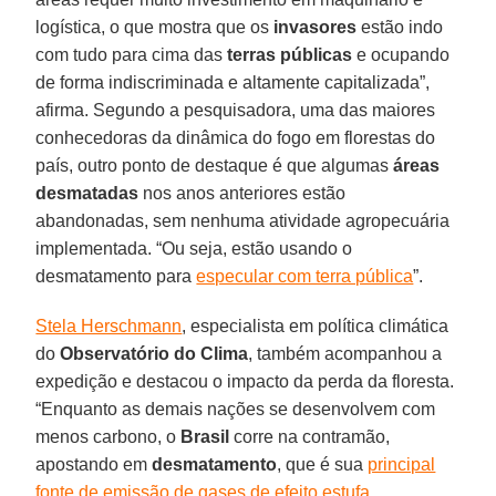
logística, o que mostra que os
invasores
estão indo
com tudo para cima das
terras públicas
e ocupando
de forma indiscriminada e altamente capitalizada”,
afirma. Segundo a pesquisadora, uma das maiores
conhecedoras da dinâmica do fogo em florestas do
país, outro ponto de destaque é que algumas
áreas
desmatadas
nos anos anteriores estão
abandonadas, sem nenhuma atividade agropecuária
implementada. “Ou seja, estão usando o
desmatamento para
especular com terra pública
”.
Stela Herschmann
, especialista em política climática
do
Observatório do Clima
, também acompanhou a
expedição e destacou o impacto da perda da floresta.
“Enquanto as demais nações se desenvolvem com
menos carbono, o
Brasil
corre na contramão,
apostando em
desmatamento
, que é sua
principal
fonte de emissão de gases de efeito estufa
.