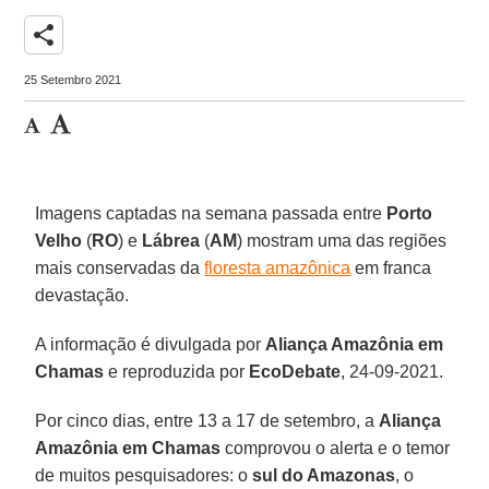
share
25 Setembro 2021
Imagens captadas na semana passada entre
Porto
Velho
(
RO
) e
Lábrea
(
AM
) mostram uma das regiões
mais conservadas da
floresta amazônica
em franca
devastação.
A informação é divulgada por
Aliança Amazônia em
Chamas
e reproduzida por
EcoDebate
, 24-09-2021.
Por cinco dias, entre 13 a 17 de setembro, a
Aliança
Amazônia em Chamas
comprovou o alerta e o temor
de muitos pesquisadores: o
sul do Amazonas
, o