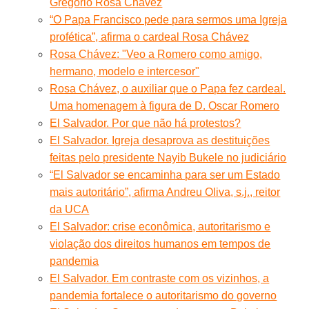
Gregorio Rosa Chávez
“O Papa Francisco pede para sermos uma Igreja
profética”, afirma o cardeal Rosa Chávez
Rosa Chávez: "Veo a Romero como amigo,
hermano, modelo e intercesor"
Rosa Chávez, o auxiliar que o Papa fez cardeal.
Uma homenagem à figura de D. Oscar Romero
El Salvador. Por que não há protestos?
El Salvador. Igreja desaprova as destituições
feitas pelo presidente Nayib Bukele no judiciário
“El Salvador se encaminha para ser um Estado
mais autoritário”, afirma Andreu Oliva, s.j., reitor
da UCA
El Salvador: crise econômica, autoritarismo e
violação dos direitos humanos em tempos de
pandemia
El Salvador. Em contraste com os vizinhos, a
pandemia fortalece o autoritarismo do governo