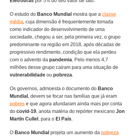
Eletrobras
por 5% do seu valor de fato.
O estudo do
Banco Mundial
mostra que a
classe
média
, cuja dimensão é frequentemente tomada
como indicador do desenvolvimento de uma
sociedade, chegou a ser, pela primeira vez, o grupo
predominante na região em 2018, após décadas de
progressivo rendimento, condição que ela perdeu
com o advento da
pandemia
. Pelo menos 4,7
milhões desse grupo caíram para uma situação de
vulnerabilidade
ou
pobreza
.
Os governos, admoesta o documento do
Banco
Mundial
, devem se focar nas famílias que já eram
pobres
e que agora afundaram ainda mais por conta
do
covid-19
, anota matéria do repórter mexicano
Jon
Martín Cullel
, para o
El País
.
O
Banco Mundial
projeta um aumento da
pobreza