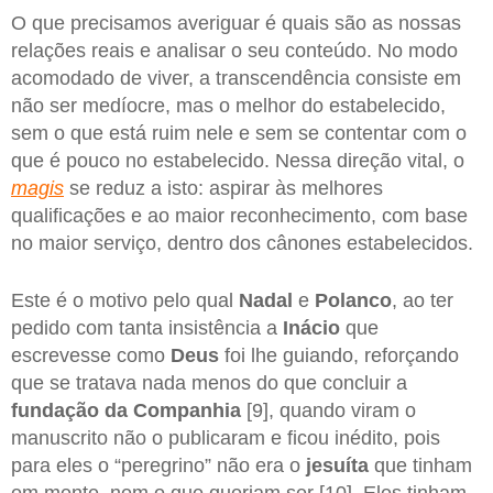
O que precisamos averiguar é quais são as nossas
relações reais e analisar o seu conteúdo. No modo
acomodado de viver, a transcendência consiste em
não ser medíocre, mas o melhor do estabelecido,
sem o que está ruim nele e sem se contentar com o
que é pouco no estabelecido. Nessa direção vital, o
magis
se reduz a isto: aspirar às melhores
qualificações e ao maior reconhecimento, com base
no maior serviço, dentro dos cânones estabelecidos.
Este é o motivo pelo qual
Nadal
e
Polanco
, ao ter
pedido com tanta insistência a
Inácio
que
escrevesse como
Deus
foi lhe guiando, reforçando
que se tratava nada menos do que concluir a
fundação da
Companhia
[9], quando viram o
manuscrito não o publicaram e ficou inédito, pois
para eles o “peregrino” não era o
jesuíta
que tinham
em mente, nem o que queriam ser [10]. Eles tinham