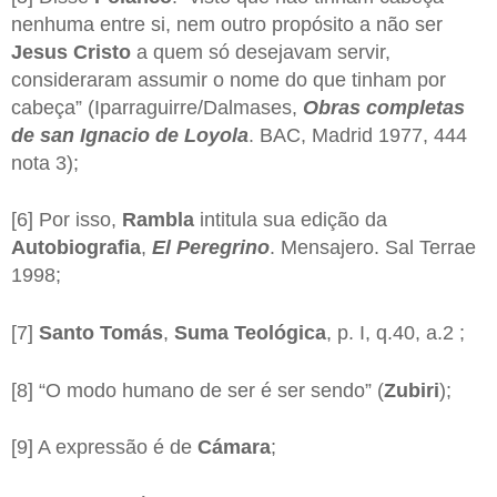
nenhuma entre si, nem outro propósito a não ser
Jesus Cristo
a quem só desejavam servir,
consideraram assumir o nome do que tinham por
cabeça” (Iparraguirre/Dalmases,
Obras completas
de san Ignacio de Loyola
. BAC, Madrid 1977, 444
nota 3);
[6] Por isso,
Rambla
intitula sua edição da
Autobiografia
,
El Peregrino
. Mensajero. Sal Terrae
1998;
[7]
Santo Tomás
,
Suma Teológica
, p. I, q.40, a.2 ;
[8] “O modo humano de ser é ser sendo” (
Zubiri
);
[9] A expressão é de
Cámara
;