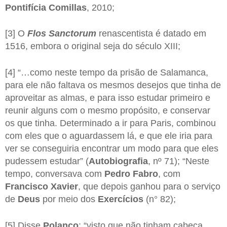
Pontifícia Comillas
, 2010;
[3] O
Flos Sanctorum
renascentista é datado em
1516, embora o original seja do século XIII;
[4] “…como neste tempo da prisão de Salamanca,
para ele não faltava os mesmos desejos que tinha de
aproveitar as almas, e para isso estudar primeiro e
reunir alguns com o mesmo propósito, e conservar
os que tinha. Determinado a ir para Paris, combinou
com eles que o aguardassem lá, e que ele iria para
ver se conseguiria encontrar um modo para que eles
pudessem estudar” (
Autobiografia
, nº 71); “Neste
tempo, conversava com
Pedro Fabro
, com
Francisco Xavier
, que depois ganhou para o serviço
de
Deus
por meio dos
Exercícios
(n° 82);
[5] Disse
Polanco
: “visto que não tinham cabeça