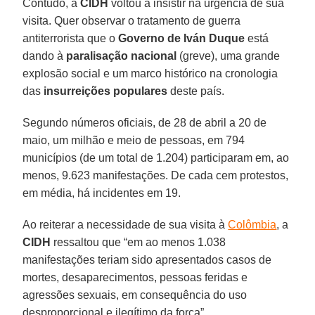
Contudo, a
CIDH
voltou a insistir na urgência de sua
visita. Quer observar o tratamento de guerra
antiterrorista que o
Governo de Iván Duque
está
dando à
paralisação nacional
(greve), uma grande
explosão social e um marco histórico na cronologia
das
insurreições populares
deste país.
Segundo números oficiais, de 28 de abril a 20 de
maio, um milhão e meio de pessoas, em 794
municípios (de um total de 1.204) participaram em, ao
menos, 9.623 manifestações. De cada cem protestos,
em média, há incidentes em 19.
Ao reiterar a necessidade de sua visita à
Colômbia
, a
CIDH
ressaltou que “em ao menos 1.038
manifestações teriam sido apresentados casos de
mortes, desaparecimentos, pessoas feridas e
agressões sexuais, em consequência do uso
desproporcional e ilegítimo da força”.