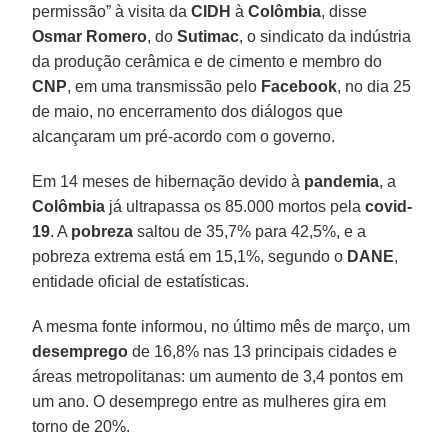
permissão” à visita da
CIDH
à
Colômbia
, disse
Osmar Romero
, do
Sutimac
, o sindicato da indústria
da produção cerâmica e de cimento e membro do
CNP
, em uma transmissão pelo
Facebook
, no dia 25
de maio, no encerramento dos diálogos que
alcançaram um pré-acordo com o governo.
Em 14 meses de hibernação devido à
pandemia
, a
Colômbia
já ultrapassa os 85.000 mortos pela
covid-
19
. A
pobreza
saltou de 35,7% para 42,5%, e a
pobreza extrema está em 15,1%, segundo o
DANE
,
entidade oficial de estatísticas.
A mesma fonte informou, no último mês de março, um
desemprego
de 16,8% nas 13 principais cidades e
áreas metropolitanas: um aumento de 3,4 pontos em
um ano. O desemprego entre as mulheres gira em
torno de 20%.