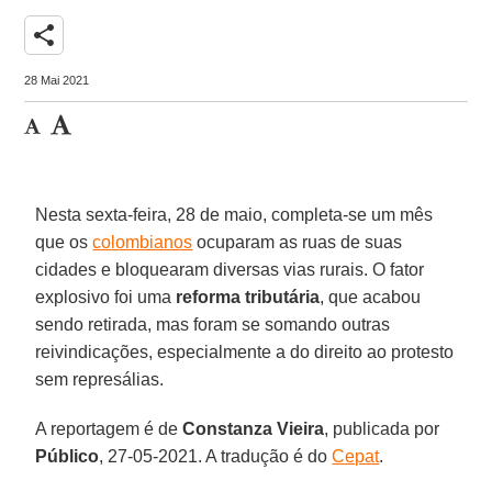
share
28 Mai 2021
Nesta sexta-feira, 28 de maio, completa-se um mês
que os
colombianos
ocuparam as ruas de suas
cidades e bloquearam diversas vias rurais. O fator
explosivo foi uma
reforma tributária
, que acabou
sendo retirada, mas foram se somando outras
reivindicações, especialmente a do direito ao protesto
sem represálias.
A reportagem é de
Constanza Vieira
, publicada por
Público
, 27-05-2021. A tradução é do
Cepat
.