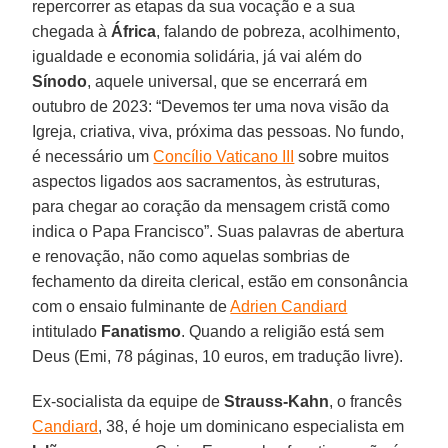
repercorrer as etapas da sua vocação e a sua
chegada à
África
, falando de pobreza, acolhimento,
igualdade e economia solidária, já vai além do
Sínodo
, aquele universal, que se encerrará em
outubro de 2023: “Devemos ter uma nova visão da
Igreja, criativa, viva, próxima das pessoas. No fundo,
é necessário um
Concílio Vaticano III
sobre muitos
aspectos ligados aos sacramentos, às estruturas,
para chegar ao coração da mensagem cristã como
indica o Papa Francisco”. Suas palavras de abertura
e renovação, não como aquelas sombrias de
fechamento da direita clerical, estão em consonância
com o ensaio fulminante de
Adrien Candiard
intitulado
Fanatismo
. Quando a religião está sem
Deus (Emi, 78 páginas, 10 euros, em tradução livre).
Ex-socialista da equipe de
Strauss-Kahn
, o francês
Candiard
, 38, é hoje um dominicano especialista em