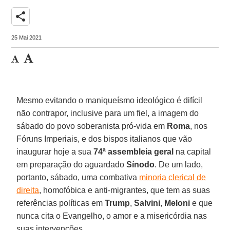
share
25 Mai 2021
Mesmo evitando o maniqueísmo ideológico é difícil
não contrapor, inclusive para um fiel, a imagem do
sábado do povo soberanista pró-vida em
Roma
, nos
Fóruns Imperiais, e dos bispos italianos que vão
inaugurar hoje a sua
74ª assembleia geral
na capital
em preparação do aguardado
Sínodo
. De um lado,
portanto, sábado, uma combativa
minoria clerical de
direita
, homofóbica e anti-migrantes, que tem as suas
referências políticas em
Trump
,
Salvini
,
Meloni
e que
nunca cita o Evangelho, o amor e a misericórdia nas
suas intervenções.