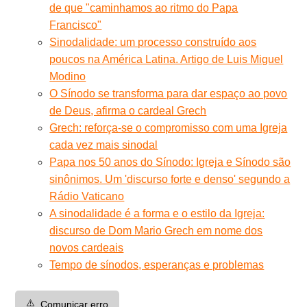
de que "caminhamos ao ritmo do Papa
Francisco"
Sinodalidade: um processo construído aos
poucos na América Latina. Artigo de Luis Miguel
Modino
O Sínodo se transforma para dar espaço ao povo
de Deus, afirma o cardeal Grech
Grech: reforça-se o compromisso com uma Igreja
cada vez mais sinodal
Papa nos 50 anos do Sínodo: Igreja e Sínodo são
sinônimos. Um 'discurso forte e denso' segundo a
Rádio Vaticano
A sinodalidade é a forma e o estilo da Igreja:
discurso de Dom Mario Grech em nome dos
novos cardeais
Tempo de sínodos, esperanças e problemas
⚠️
Comunicar erro