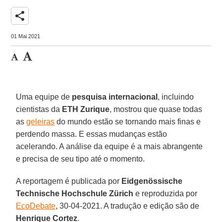
share
01 Mai 2021
Uma equipe de
pesquisa
internacional
, incluindo
cientistas da
ETH Zurique
, mostrou que quase todas
as
geleiras
do mundo estão se tornando mais finas e
perdendo massa. E essas mudanças estão
acelerando. A análise da equipe é a mais abrangente
e precisa de seu tipo até o momento.
A reportagem é publicada por
Eidgenössische
Technische Hochschule Zürich
e reproduzida por
EcoDebate
, 30-04-2021. A tradução e edição são de
Henrique
Cortez
.