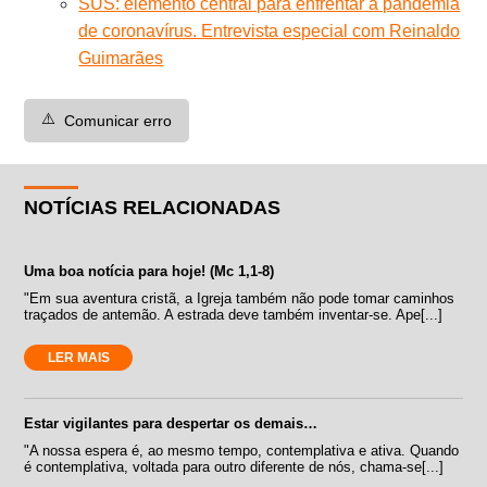
SUS: elemento central para enfrentar a pandemia
de coronavírus. Entrevista especial com Reinaldo
Guimarães
⚠️
Comunicar erro
NOTÍCIAS RELACIONADAS
Uma boa notícia para hoje! (Mc 1,1-8)
"Em sua aventura cristã, a Igreja também não pode tomar caminhos
traçados de antemão. A estrada deve também inventar-se. Ape[...]
LER MAIS
Estar vigilantes para despertar os demais…
"A nossa espera é, ao mesmo tempo, contemplativa e ativa. Quando
é contemplativa, voltada para outro diferente de nós, chama-se[...]