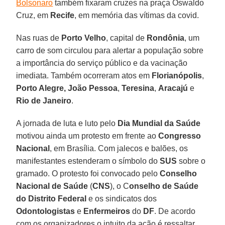
Bolsonaro
também fixaram cruzes na praça Oswaldo
Cruz, em
Recife
, em memória das vítimas da covid.
Nas ruas de
Porto Velho
, capital de
Rondônia
, um
carro de som circulou para alertar a população sobre
a importância do serviço público e da vacinação
imediata. Também ocorreram atos em
Florianópolis
,
Porto Alegre,
João Pessoa
,
Teresina
,
Aracajú
e
Rio de Janeiro
.
A jornada de luta e luto pelo
Dia Mundial da Saúde
motivou ainda um protesto em frente ao
Congresso
Nacional
, em Brasília. Com jalecos e balões, os
manifestantes estenderam o símbolo do
SUS
sobre o
gramado. O protesto foi convocado pelo
Conselho
Nacional de Saúde
(
CNS
), o C
onselho de Saúde
do Distrito Federal
e os sindicatos dos
Odontologistas
e
Enfermeiros
do
DF
. De acordo
com os organizadores o intuito da ação é ressaltar