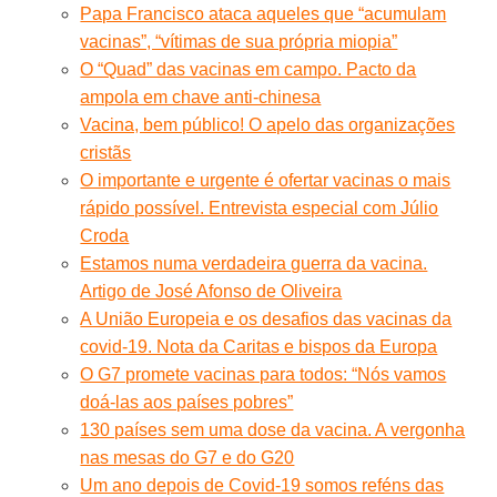
Papa Francisco ataca aqueles que “acumulam
vacinas”, “vítimas de sua própria miopia”
O “Quad” das vacinas em campo. Pacto da
ampola em chave anti-chinesa
Vacina, bem público! O apelo das organizações
cristãs
O importante e urgente é ofertar vacinas o mais
rápido possível. Entrevista especial com Júlio
Croda
Estamos numa verdadeira guerra da vacina.
Artigo de José Afonso de Oliveira
A União Europeia e os desafios das vacinas da
covid-19. Nota da Caritas e bispos da Europa
O G7 promete vacinas para todos: “Nós vamos
doá-las aos países pobres”
130 países sem uma dose da vacina. A vergonha
nas mesas do G7 e do G20
Um ano depois de Covid-19 somos reféns das