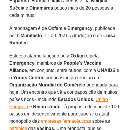
Espanha
,
França
e
Itália
apenas 2, na
Bélgica
,
Suécia
e
Dinamarca
pouco mais de 20 pessoas a
cada minuto.
A reportagem é de
Oxfam
e
Emergency
, publicada
por
Il Manifesto
, 11-03-2021. A tradução é de
Luisa
Rabolini
.
Este é o alarme lançado pela
Oxfam
e pela
Emergency
, membros da
People's Vaccine
Alliance
, em conjunto, entre outros, com a
UNAIDS
e
o
Yunus Centre
, por ocasião da reunião da
Organização Mundial do Comércio
agendada para
hoje. Um encontro que vê a contraposição de muitos
países ricos - incluindo
Estados Unidos
,
União
Europeia
e
Reino Unido
- à proposta de mais de 100
países em desenvolvimento para superar o atual
monopólio das
empresas farmacêuticas
sobre as
patentes
das
vacinas
. Uma proposta, que se