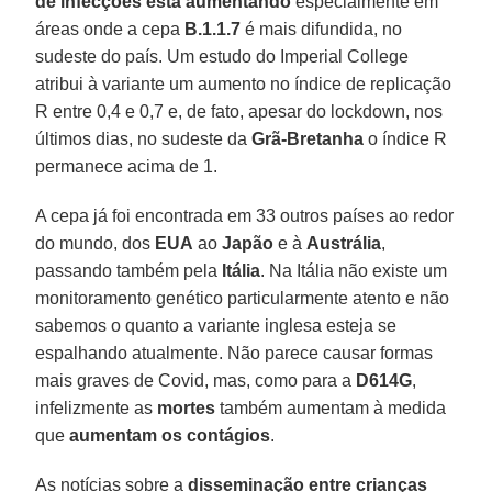
de infecções está aumentando
especialmente em
áreas onde a cepa
B.1.1.7
é mais difundida, no
sudeste do país. Um estudo do Imperial College
atribui à variante um aumento no índice de replicação
R entre 0,4 e 0,7 e, de fato, apesar do lockdown, nos
últimos dias, no sudeste da
Grã-Bretanha
o índice R
permanece acima de 1.
A cepa já foi encontrada em 33 outros países ao redor
do mundo, dos
EUA
ao
Japão
e à
Austrália
,
passando também pela
Itália
. Na Itália não existe um
monitoramento genético particularmente atento e não
sabemos o quanto a variante inglesa esteja se
espalhando atualmente. Não parece causar formas
mais graves de Covid, mas, como para a
D614G
,
infelizmente as
mortes
também aumentam à medida
que
aumentam os contágios
.
As notícias sobre a
disseminação entre crianças