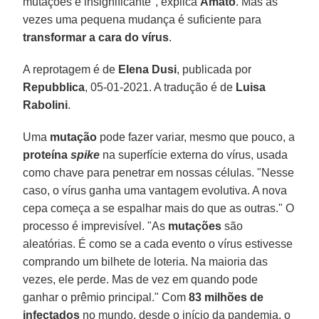
mutações é insignificante", explica
Amato
. Mas às
vezes uma pequena mudança é suficiente para
transformar a cara do vírus
.
A reprotagem é de
Elena Dusi
, publicada por
Repubblica
, 05-01-2021. A tradução é de
Luisa
Rabolini
.
Uma
mutação
pode fazer variar, mesmo que pouco, a
proteína
spike
na superfície externa do vírus, usada
como chave para penetrar em nossas células. "Nesse
caso, o vírus ganha uma vantagem evolutiva. A nova
cepa começa a se espalhar mais do que as outras." O
processo é imprevisível. "As
mutações
são
aleatórias. É como se a cada evento o vírus estivesse
comprando um bilhete de loteria. Na maioria das
vezes, ele perde. Mas de vez em quando pode
ganhar o prêmio principal." Com
83 milhões de
infectados
no mundo, desde o início da pandemia, o