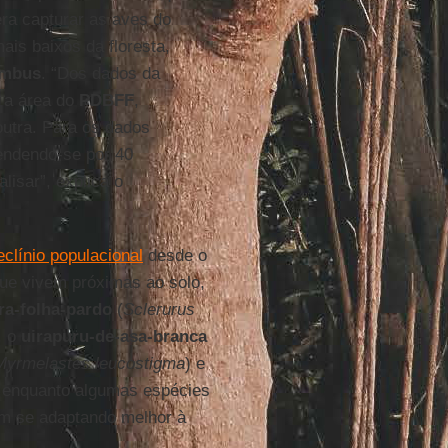
era capturar as aves do
is baixos da floresta,
ambus
. “Dos dados da
 a área do
PDBFF
,
utra. Para os dados
endendo-se por 40
isar”, explica o
clínio populacional
desde o
que vivem próximas ao solo,
ra-folha-pardo
(
Sclerurus
, o
uirapuru-de-asa-branca
Myrmelastes leucostigma
) e
o, enquanto algumas espécies
em se adaptando melhor à