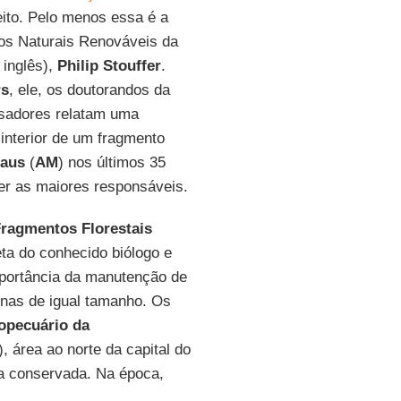
ito. Pelo menos essa é a
sos Naturais Renováveis da
 inglês),
Philip Stouffer
.
rs
, ele, os doutorandos da
sadores relatam uma
interior de um fragmento
aus
(
AM
) nos últimos 35
er as maiores responsáveis.
Fragmentos Florestais
eta do conhecido biólogo e
importância da manutenção de
enas de igual tamanho. Os
ropecuário da
), área ao norte da capital do
da conservada. Na época,
.