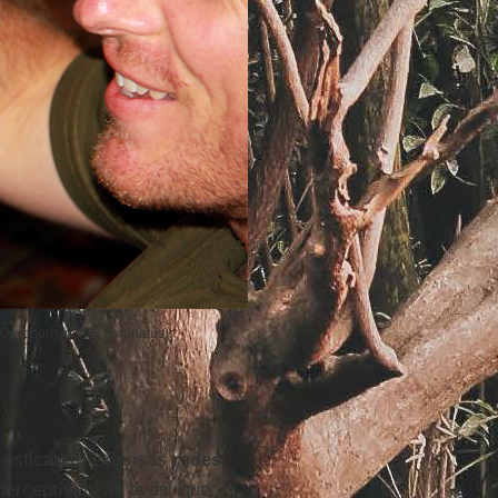
Onychorhynchus coronatus).
 esticaram extensas
redes
perceptíveis às aves, que