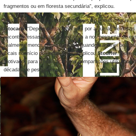
fragmentos ou em floresta secundária”, explicou.
Mas a surpresa deu-se quando o mesmo trabalho foi real
intocada
. “Depois de trabalharmos por algumas semana
encontrar essas aves, começamos a nos perguntar se es
realmente menos comuns do que quando trabalhei pela p
locais no início dos anos 1990”, explicou
Stouffer
. Esse q
motivador para a realização das comparações utilizando 
décadas de pesquisas.