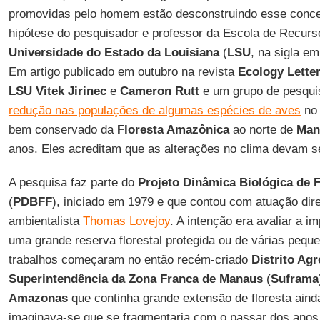
promovidas pelo homem estão desconstruindo esse conce
hipótese do pesquisador e professor da Escola de Recur
Universidade do Estado da Louisiana
(
LSU
, na sigla em
Em artigo publicado em outubro na revista
Ecology Lette
LSU
Vitek Jirinec
e
Cameron Rutt
e um grupo de pesqui
redução nas populações de algumas espécies de aves
no 
bem conservado da
Floresta Amazônica
ao norte de
Man
anos. Eles acreditam que as alterações no clima devam s
A pesquisa faz parte do
Projeto Dinâmica Biológica de 
(
PDBFF
), iniciado em 1979 e que contou com atuação dir
ambientalista
Thomas Lovejoy
. A intenção era avaliar a 
uma grande reserva florestal protegida ou de várias pequ
trabalhos começaram no então recém-criado
Distrito Ag
Superintendência da Zona Franca de Manaus
(
Suframa
Amazonas
que continha grande extensão de floresta ain
imaginava-se que se fragmentaria com o passar dos anos