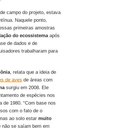
r de campo do projeto, estava
tínua. Naquele ponto,
 essas primeiras amostras
ação do ecossistema
após
ase de dados e de
uisadores trabalharam para
ônia
, relata que a ideia de
es de aves
de áreas com
ma
surgiu em 2008. Ele
vantamento de espécies nos
a de 1980. “Com base nos
sos com o fato de o
imas ao solo estar
muito
e não se saíam bem em