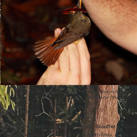
Um dos pesquisadores da equipe com um exemplar de maria-leque (
(Foto: Philip Stouffer | Mongabay)
Metodologia
Após selecionarem as áreas de estudo,
Stouffer
e equipe
de neblina
(redes feitas com linhas muito finas, quase im