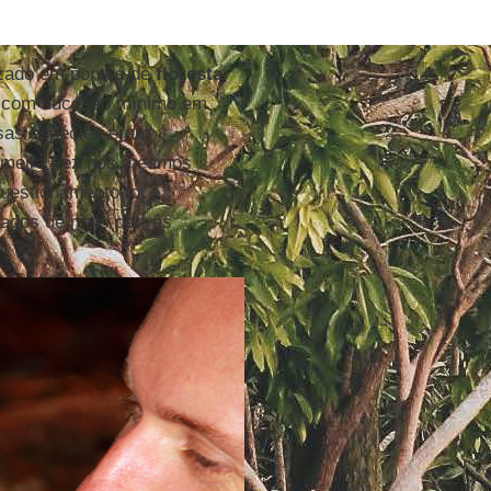
izado em pontos de
floresta
s com sucesso mínimo em
sas espécies eram
rimeira vez nos mesmos
uestionamento foi o
dados de mais de três