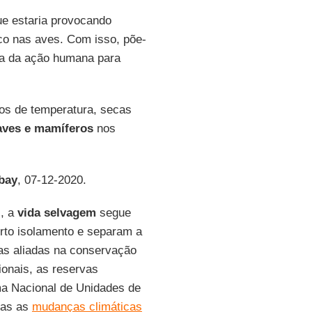
ue estaria provocando
ico nas aves. Com isso, põe-
da da ação humana para
os de temperatura, secas
aves e mamíferos
nos
bay
, 07-12-2020.
s, a
vida selvagem
segue
erto isolamento e separam a
as aliadas na conservação
ionais, as reservas
ma Nacional de Unidades de
Mas as
mudanças climáticas