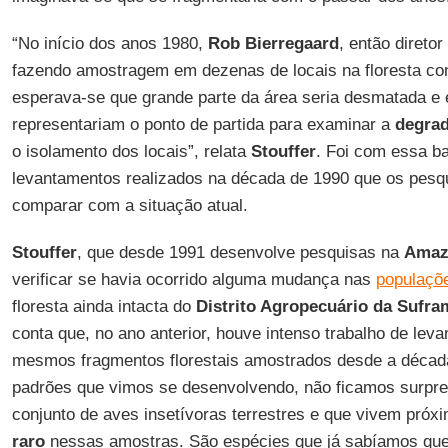
“No início dos anos 1980,
Rob Bierregaard
, então direto
fazendo amostragem em dezenas de locais na floresta con
esperava-se que grande parte da área seria desmatada e
representariam o ponto de partida para examinar a
degrad
o isolamento dos locais”, relata
Stouffer
. Foi com essa b
levantamentos realizados na década de 1990 que os pesq
comparar com a situação atual.
Stouffer
, que desde 1991 desenvolve pesquisas na
Amaz
verificar se havia ocorrido alguma mudança nas
populaçõ
floresta ainda intacta do
Distrito Agropecuário da Sufra
conta que, no ano anterior, houve intenso trabalho de le
mesmos fragmentos florestais amostrados desde a décad
padrões que vimos se desenvolvendo, não ficamos surpre
conjunto de aves insetívoras terrestres e que vivem próx
raro
nessas amostras. São espécies que já sabíamos qu