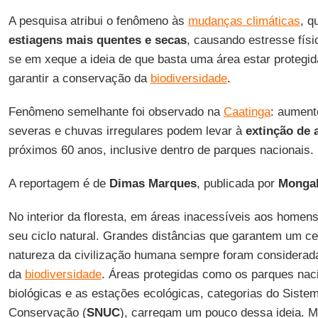
A pesquisa atribui o fenômeno às
mudanças climáticas
, q
estiagens mais quentes e secas
, causando estresse fís
se em xeque a ideia de que basta uma área estar protegi
garantir a conservação da
biodiversidade
.
Fenômeno semelhante foi observado na
Caatinga
: aument
severas e chuvas irregulares podem levar à
extinção de 
próximos 60 anos, inclusive dentro de parques nacionais.
A reportagem é de
Dimas Marques
, publicada por
Monga
No interior da floresta, em áreas inacessíveis aos homen
seu ciclo natural. Grandes distâncias que garantem um c
natureza da civilização humana sempre foram considerad
da
biodiversidade
. Áreas protegidas como os parques nac
biológicas e as estações ecológicas, categorias do Siste
Conservação (
SNUC
), carregam um pouco dessa ideia. 