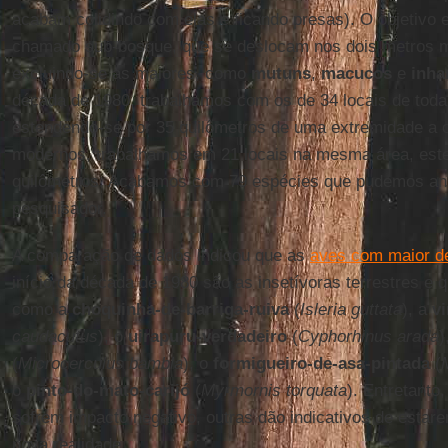
acabam colidindo com elas e ficando presas). O objetivo 
chamado sub-bosque, que se deslocam nos dois metros ma
excluindo-se as maiores, como
mutuns
,
macucos
e
inh
década de 1980, trabalhamos com os de 34 locais de toda
estendendo-se por 35 quilômetros de uma extremidade a o
modernos, trabalhamos em 21 locais na mesma área, est
quilômetros. Acabamos com 79 espécies que pudemos anal
pesquisador.
A comparação de dados indicou que as
aves com maior de
início da década de 1980 são as insetívoras terrestres e 
como a
choquinha-de-barriga-ruiva
(
Isleria guttata
), a
vi
caudacutus
), o
uirapuru-verdadeiro
(
Cyphorhinus arada
)
(
Microcerculus bambla
), o
formigueiro-de-asa-pintada
(
o
pinto-do-mato-carijó
(
Myrmornis torquata
). Entretant
sofrem impacto negativo, outras dão indicativos de estar
nova realidade.