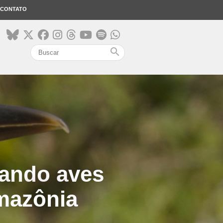
CONTATO
search
tando aves
mazônia