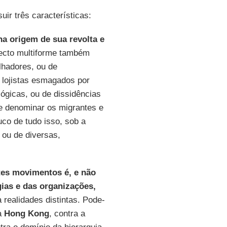
r três características:
a origem de sua revolta e
ecto multiforme também
lhadores, ou de
 lojistas esmagados por
lógicas, ou de dissidências
se denominar os migrantes e
co de tudo isso, sob a
 ou de diversas,
stes movimentos é, e não
gias e das organizações,
 realidades distintas. Pode-
a
Hong
Kong
, contra a