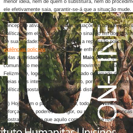
menor ideia, nem de quem o substituirá, nem do procedim
ele efetivamente saia, garantir-se-á que a situação mude
unifica, não porta em si qualquer afirmação, qualquer vont
concepção ativa da análise das situações e do que poderi
política. Sem elas, chegamos – é o sinal do fim dos movi
de sua unidade: levantar-se contra a repressão policial de 
violências policiais
que se teve que enfrentar. Em suma, 
pelas autoridades. Eu já vi isso em
Maio de 68
, quando, n
comuns, ao menos no começo do movimento, gritava-se p
Felizmente, logo em seguida, passado o primado do negati
ideias mais interessantes. Ao custo, porém, de um confr
políticas opostas, entre afirmações distintas.
(
3
) Hoje, com o passar do tempo, todo o
movimentismo
reforçados os poderes em vigor, ou produzindo mudanças
mostrar piores do que aquilo contra o qual se revoltava.
M
que o substitui, é uma outra versão, talvez pior, do poder 