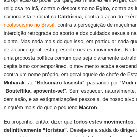
apropriação do poder por gangues militares em
Argel
, co
religiosa no
Irã
, contra o despotismo no
Egito
, contra as 
nacionalista e racial na
Califórnia
, contra a ação do exér
neofascismo no Brasil
, contra a perseguição de muçulma
interdição retrógrada do aborto e dos cuidados sexuais n
diante. Mas nada mais do que isso, em particular nada q
de alcance geral, esta presente nestes movimentos. No fim
uma proposta política comum que seja claramente extraí
capitalismo contemporâneo, o movimento acaba exercend
contra um nome próprio, em geral aquele do chefe de Esta
Mubarak
” ao “
Bolsonaro
fascista
”, passando por “
Modi
“
Bouteflika, aposente-se
!”. Sem esquecer, naturalmente, 
demissão, e as estigmatizações pessoais, de nosso alvo n
ninguém mais do que o pequeno
Macron
.
Eu proponho, então, dizer que
todos estes movimentos, t
definitivamente “foristas”
. Deseja-se a saída do dirigen