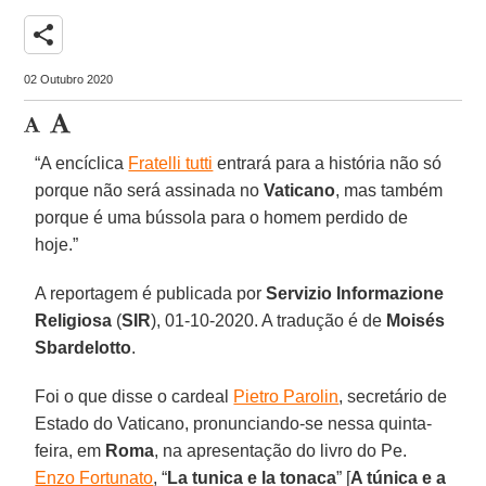
share
02 Outubro 2020
“A encíclica
Fratelli tutti
entrará para a história não só
porque não será assinada no
Vaticano
, mas também
porque é uma bússola para o homem perdido de
hoje.”
A reportagem é publicada por
Servizio Informazione
Religiosa
(
SIR
), 01-10-2020. A tradução é de
Moisés
Sbardelotto
.
Foi o que disse o cardeal
Pietro Parolin
, secretário de
Estado do Vaticano, pronunciando-se nessa quinta-
feira, em
Roma
, na apresentação do livro do Pe.
Enzo Fortunato
, “
La tunica e la tonaca
” [
A túnica e a