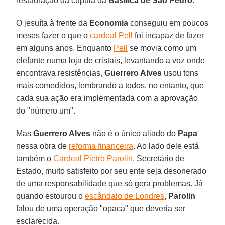
restauração da cúpula da
Basílica de São Pedro
.
O jesuíta à frente da
Economia
conseguiu em poucos
meses fazer o que o
cardeal Pell
foi incapaz de fazer
em alguns anos. Enquanto
Pell
se movia como um
elefante numa loja de cristais, levantando a voz onde
encontrava resistências,
Guerrero Alves
usou tons
mais comedidos, lembrando a todos, no entanto, que
cada sua ação era implementada com a aprovação
do "número um".
Mas
Guerrero Alves
não é o único aliado do
Papa
nessa obra de
reforma financeira
. Ao lado dele está
também o
Cardeal Pietro Parolin
, Secretário de
Estado, muito satisfeito por seu ente seja desonerado
de uma responsabilidade que só gera problemas. Já
quando estourou o
escândalo de Londres
,
Parolin
falou de uma operação "opaca" que deveria ser
esclarecida.