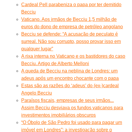
Cardeal Pell parabeniza o papa por ter demitido
Becciu
Vaticano. Aos irmãos de Becciu 1,5 milhão de
euros do dono de empresa de petróleo angolano
Becciu se defende: “A acusação de peculato é
surreal. Não sou corrupto, posso provar isso em
qualquer lugar”
A rixa interna no Vaticano e os bastidores do caso
Becciu. Artigo de Alberto Melloni
A queda de Becciu na neblina de Londres: um
adeus após um encontro chocante com o papa
Estas são as razões do ‘adeus’ do (ex-)cardeal
Angelo Becciu
Paraísos fiscais, empresas de seus irmãos...
Assim Becciu desviava os fundos vaticanos para
investimentos imobiliários obscuros
“O Óbolo de São Pedro foi usado para pagar um
imóvel em Londres”: a investigação sobre o