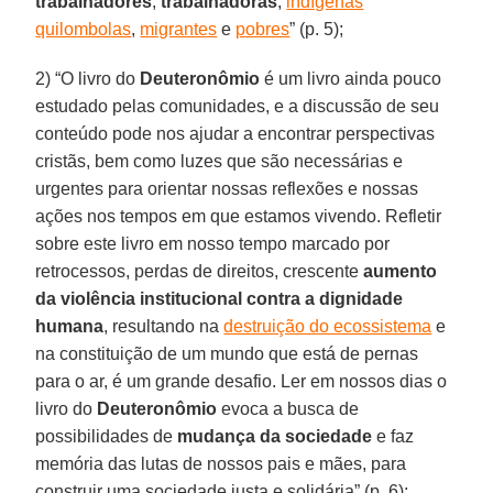
trabalhadores
,
trabalhadoras
,
indígenas
quilombolas
,
migrantes
e
pobres
” (p. 5);
2) “O livro do
Deuteronômio
é um livro ainda pouco
estudado pelas comunidades, e a discussão de seu
conteúdo pode nos ajudar a encontrar perspectivas
cristãs, bem como luzes que são necessárias e
urgentes para orientar nossas reflexões e nossas
ações nos tempos em que estamos vivendo. Refletir
sobre este livro em nosso tempo marcado por
retrocessos, perdas de direitos, crescente
aumento
da violência institucional contra a dignidade
humana
, resultando na
destruição do ecossistema
e
na constituição de um mundo que está de pernas
para o ar, é um grande desafio. Ler em nossos dias o
livro do
Deuteronômio
evoca a busca de
possibilidades de
mudança da sociedade
e faz
memória das lutas de nossos pais e mães, para
construir uma sociedade justa e solidária” (p. 6);