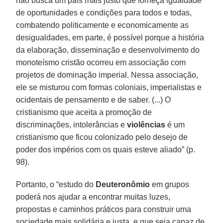
não busca um país mais justo que forneça igualdade
de oportunidades e condições para todos e todas,
combatendo politicamente e economicamente as
desigualdades, em parte, é possível porque a história
da elaboração, disseminação e desenvolvimento do
monoteísmo cristão ocorreu em associação com
projetos de dominação imperial. Nessa associação,
ele se misturou com formas coloniais, imperialistas e
ocidentais de pensamento e de saber. (...) O
cristianismo que aceita a promoção de
discriminações, intolerâncias e
violências
é um
cristianismo que ficou colonizado pelo desejo de
poder dos impérios com os quais esteve aliado” (p.
98).
Portanto, o “estudo do
Deuteronômio
em grupos
poderá nos ajudar a encontrar muitas luzes,
propostas e caminhos práticos para construir uma
sociedade mais solidária e justa, e que seja capaz de