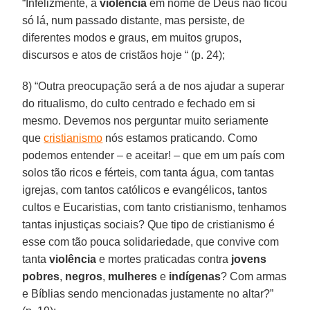
“Infelizmente, a
violência
em nome de Deus não ficou
só lá, num passado distante, mas persiste, de
diferentes modos e graus, em muitos grupos,
discursos e atos de cristãos hoje “ (p. 24);
8) “Outra preocupação será a de nos ajudar a superar
do ritualismo, do culto centrado e fechado em si
mesmo. Devemos nos perguntar muito seriamente
que
cristianismo
nós estamos praticando. Como
podemos entender – e aceitar! – que em um país com
solos tão ricos e férteis, com tanta água, com tantas
igrejas, com tantos católicos e evangélicos, tantos
cultos e Eucaristias, com tanto cristianismo, tenhamos
tantas injustiças sociais? Que tipo de cristianismo é
esse com tão pouca solidariedade, que convive com
tanta
violência
e mortes praticadas contra
jovens
pobres
,
negros
,
mulheres
e
indígenas
? Com armas
e Bíblias sendo mencionadas justamente no altar?”