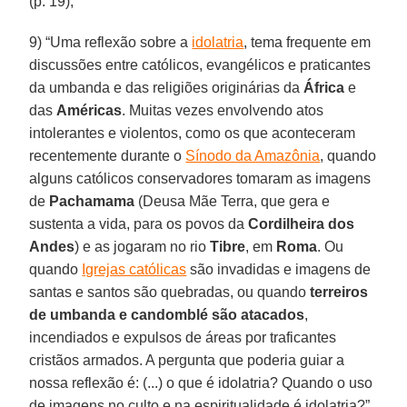
(p. 19);
9) “Uma reflexão sobre a
idolatria
, tema frequente em
discussões entre católicos, evangélicos e praticantes
da umbanda e das religiões originárias da
África
e
das
Américas
. Muitas vezes envolvendo atos
intolerantes e violentos, como os que aconteceram
recentemente durante o
Sínodo da Amazônia
, quando
alguns católicos conservadores tomaram as imagens
de
Pachamama
(Deusa Mãe Terra, que gera e
sustenta a vida, para os povos da
Cordilheira dos
Andes
) e as jogaram no rio
Tibre
, em
Roma
. Ou
quando
Igrejas católicas
são invadidas e imagens de
santas e santos são quebradas, ou quando
terreiros
de umbanda e candomblé são atacados
,
incendiados e expulsos de áreas por traficantes
cristãos armados. A pergunta que poderia guiar a
nossa reflexão é: (...) o que é idolatria? Quando o uso
de imagens no culto e na espiritualidade é idolatria?”