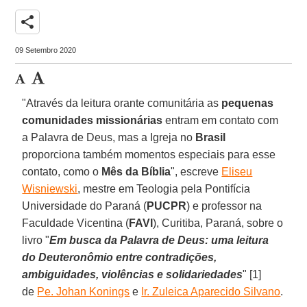
share
09 Setembro 2020
"Através da leitura orante comunitária as
pequenas
comunidades missionárias
entram em contato com
a Palavra de Deus, mas a Igreja no
Brasil
proporciona também momentos especiais para esse
contato, como o
Mês da
Bíblia
", escreve
Eliseu
Wisniewski
, mestre em Teologia pela Pontifícia
Universidade do Paraná (
PUCPR
) e professor na
Faculdade Vicentina (
FAVI
), Curitiba, Paraná, sobre o
livro "
Em busca da Palavra de Deus: uma leitura
do Deuteronômio entre contradições,
ambiguidades, violências e solidariedades
" [1]
de
Pe. Johan Konings
e
Ir. Zuleica Aparecido Silvano
.