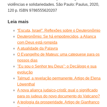
violências e solidariedades. São Paulo: Paulus, 2020,
120 p. ISBN 9786555620207
Leia mais
“Escuta, Israel”. Reflexões sobre o Deuteronômio
Deuteronômio: Se há empobrecidos, a Aliança
com Deus está rompida
A atualidade da Palavra
O Evangelho de Mateus: uma catequese para os
nossos dias
''Eu sou o Senhor teu Deus'': o Decálogo e sua
evolução
Talmud, a revelação permanente. Artigo de Elena
Löwenthal
A nova aliança judaico-cristã: qual o significado
para os judeus do novo documento do Vaticano?
A teologia da prosperidade. Artigo de Gianfranco