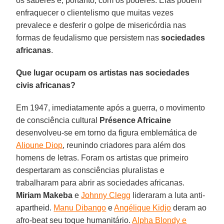
os saberes e, portanto, com os poderes. Elas podem
enfraquecer o clientelismo que muitas vezes
prevalece e desferir o golpe de misericórdia nas
formas de feudalismo que persistem nas
sociedades
africanas
.
Que lugar ocupam os artistas nas sociedades
civis africanas?
Em 1947, imediatamente após a guerra, o movimento
de consciência cultural
Présence Africaine
desenvolveu-se em torno da figura emblemática de
Alioune Diop
, reunindo criadores para além dos
homens de letras. Foram os artistas que primeiro
despertaram as consciências pluralistas e
trabalharam para abrir as sociedades africanas.
Miriam Makeba
e
Johnny Clegg
lideraram a luta anti-
apartheid.
Manu Dibango
e
Angélique Kidjo
deram ao
afro-beat seu toque humanitário.
Alpha Blondy e