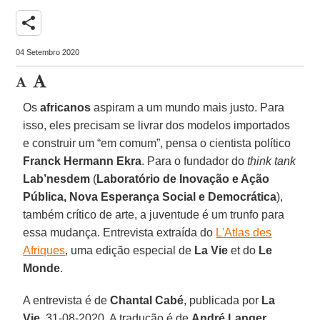
share
04 Setembro 2020
Os
africanos
aspiram a um mundo mais justo. Para
isso, eles precisam se livrar dos modelos importados
e construir um “em comum”, pensa o cientista político
Franck Hermann Ekra
. Para o fundador do
think tank
Lab’nesdem
(
Laboratório de Inovação e Ação
Pública, Nova Esperança Social e Democrática
),
também crítico de arte, a juventude é um trunfo para
essa mudança. Entrevista extraída do
L'Atlas des
Afriques
, uma edição especial de
La Vie
et do
Le
Monde
.
A entrevista é de
Chantal Cabé
, publicada por
La
Vie
, 31-08-2020. A tradução é de
André Langer
.