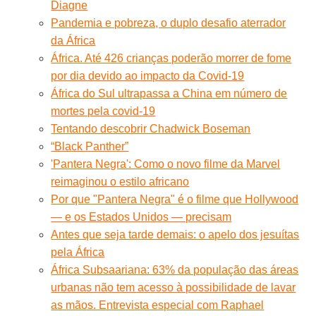
Diagne
Pandemia e pobreza, o duplo desafio aterrador
da África
África. Até 426 crianças poderão morrer de fome
por dia devido ao impacto da Covid-19
África do Sul ultrapassa a China em número de
mortes pela covid-19
Tentando descobrir Chadwick Boseman
“Black Panther”
'Pantera Negra': Como o novo filme da Marvel
reimaginou o estilo africano
Por que "Pantera Negra" é o filme que Hollywood
— e os Estados Unidos — precisam
Antes que seja tarde demais: o apelo dos jesuítas
pela África
África Subsaariana: 63% da população das áreas
urbanas não tem acesso à possibilidade de lavar
as mãos. Entrevista especial com Raphael