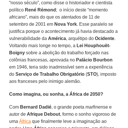
“nosso século”, como disse o historiador e cientista
político
René Rémond
; o início deste “momento
africano”, mais do que os atentados de 11 de
setembro de 2001 em
Nova York
. Esse paralelo se
justifica porque o acontecimento já havia destacado a
vulnerabilidade da
América
, arquétipo do
Ocidente
.
Voltando mais longe no tempo, a
Lei Houphouët-
Boigny
sobre a abolição do trabalho forçado nas
colônias francesas, aprovada no
Palácio Bourbon
em 1946, teria sido inadmissível sem a experiência
do
Serviço de Trabalho Obrigatório
(
STO
), imposto
aos franceses pelo inimigo alemão.
Como imagina, ou sonha, a África de 2050?
Com
Bernard Dadié
, o grande poeta marfinense e
autor de
Afrique Debout
, formo o sonho vigoroso de
uma
África
que finalmente leve a imaginação ao