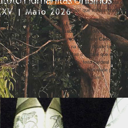
Paulo VI
publicou a
Humanae Vitae
, proibindo a pílula e, 
chegou a falar no “fumo de Satanás” que tinha entrado no
Ratzinger
já não aguentava. Em 1969, depois de
Bona
, 
segue para
Regensburg
/
Ratisbona
, que deveria ser, co
sua última peregrinação”. Ele, que ganhou o
Concílio
, nã
Concílio
. Construiu uma casa, na Universidade tinha uma 
internacionalmente convidado. Mas o facto é que em 197
Munique e, poucas semanas depois, feito cardeal pelo Pa
perguntou-lhe se este foi “o fim da sua felicidade pessoal
tendo ele melancolicamente respondido: “Sim.”