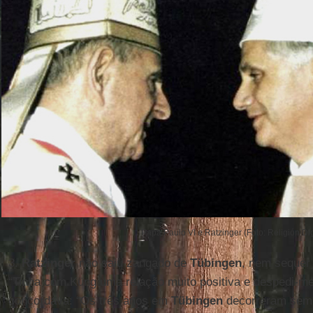
Papa Paulo VI e Ratzinger (Foto: Religión Dig
3.
Ratzinger
não saiu zangado de
Tübingen
, nem sequer
“Tinha com Küng uma relação muito positiva e despedi-m
concordava: “Os três anos em
Tübingen
decorreram sem 