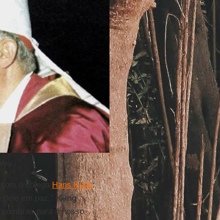
ital)
 com o colega
Hans Küng
:
e dele em paz.”
Küng
sombras para o nosso