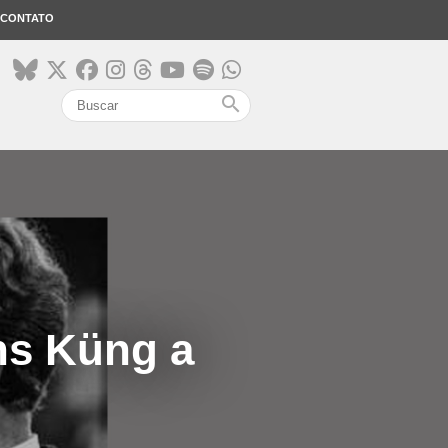
CONTATO
search
ns Küng a