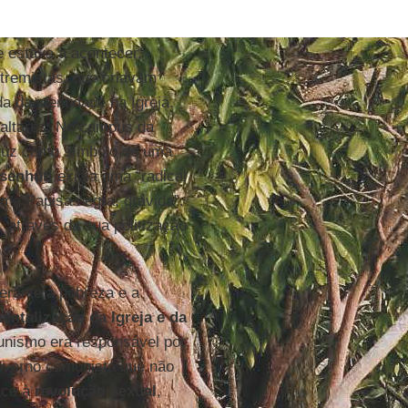
 estava a acontecer,
tremistas, que criavam
a da identidade na Igreja.
 altares. No campus da
 cruz como símbolo de uma
senhütl
exigia uma “radical
uma Papisa negra, grávida”.
, através da sua politização
.
erante a pobreza e a
entalização da Igreja e da
munismo era responsável por
governo comunista que não
Face à
revolução sexual
,