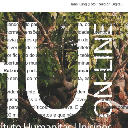
Hans Küng (Foto: Religión Digital)
Ratzinger
foi ficando profundamente assustado com o que
quando tudo parecia posto em causa, com movimentos ex
enormes tensões entre uma criatividade autêntica e a perd
Havia padres que até se orgulhavam de retirar a cruz dos
Universidade, eram distribuídos panfletos a denunciar a
glorificação do sadomasoquismo. A teóloga católica
G. Ha
abertura ao mundo”, cujo ponto culminante só podia ser “
Ratzinger
podia observar “a
destruição da Teologia
, que
no sentido do messianismo marxista, estava a acontecer”
Evidentemente, os cristãos não podem ficar indiferentes p
injustiça, mas o Evangelho não é favorável a uma
i
nstrum
fé
para fins políticos, observava. E constatava que o co
100 milhões de mortos e que não tinha havido um único 
tivesse perseguido o cristianismo e as outras religiões. 