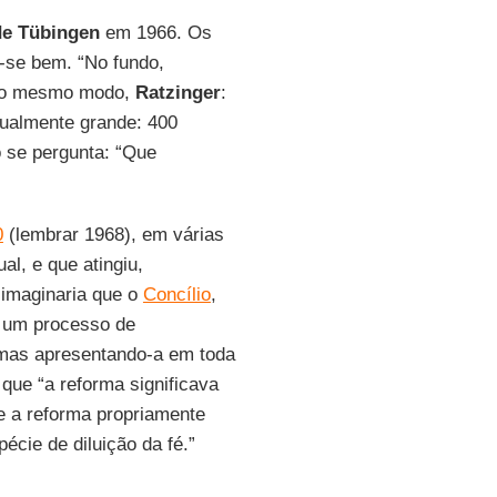
de Tübingen
em 1966. Os
se bem. “No fundo,
Do mesmo modo,
Ratzinger
:
igualmente grande: 400
o se pergunta: “Que
0
(lembrar 1968), em várias
al, e que atingiu,
 imaginaria que o
Concílio
,
m um processo de
 mas apresentando-a em toda
que “a reforma significava
ue a reforma propriamente
écie de diluição da fé.”