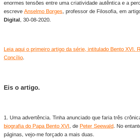
enormes tensões entre uma criatividade autêntica e a perd
escreve
Anselmo Borges
, professor de Filosofia, em arti
Digital
, 30-08-2020.
Leia aqui o primeiro artigo da série, intitulado Bento XVI.
Concílio
.
Eis o artigo.
1. Uma advertência. Tinha anunciado que faria três crôni
biografia do Papa Bento XVI
, de
Peter Seewald
. No entant
páginas, vejo-me forçado a mais duas.