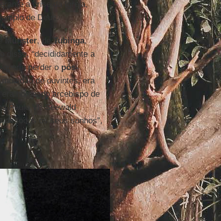
perante a crise da Igreja,
 templo de Deus.
de
Münster
, de
Tubinga
,
mo disse, “decididamente a
o queria perder o
pós-
multidão de ouvintes, era
7 era nomeado arcebispo de
pa Paulo VI. Seewald
 e de todos os seus sonhos”,