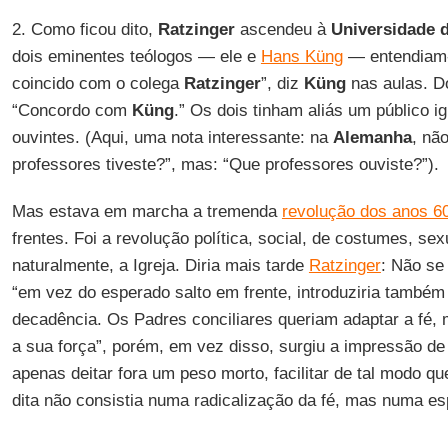
2. Como ficou dito,
Ratzinger
ascendeu à
Universidade 
dois eminentes teólogos — ele e
Hans Küng
— entendiam-
coincido com o colega
Ratzinger
”, diz
Küng
nas aulas. 
“Concordo com
Küng
.” Os dois tinham aliás um público 
ouvintes. (Aqui, uma nota interessante: na
Alemanha
, nã
professores tiveste?”, mas: “Que professores ouviste?”).
Mas estava em marcha a tremenda
revolução dos anos 6
frentes. Foi a revolução política, social, de costumes, sexu
naturalmente, a Igreja. Diria mais tarde
Ratzinger
: Não se
“em vez do esperado salto em frente, introduziria també
decadência. Os Padres conciliares queriam adaptar a fé,
a sua força”, porém, em vez disso, surgiu a impressão de 
apenas deitar fora um peso morto, facilitar de tal modo q
dita não consistia numa radicalização da fé, mas numa esp